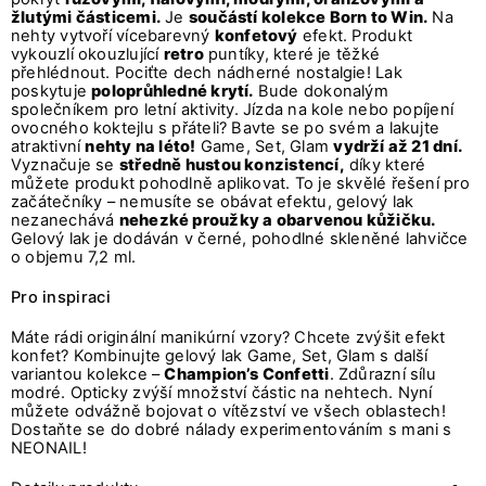
žlutými částicemi.
Je
součástí kolekce Born to Win.
Na
nehty vytvoří vícebarevný
konfetový
efekt. Produkt
vykouzlí okouzlující
retro
puntíky, které je těžké
přehlédnout. Pociťte dech nádherné nostalgie! Lak
poskytuje
poloprůhledné krytí.
Bude dokonalým
společníkem pro letní aktivity. Jízda na kole nebo popíjení
ovocného koktejlu s přáteli? Bavte se po svém a lakujte
atraktivní
nehty na léto!
Game, Set, Glam
vydrží až 21 dní.
Vyznačuje se
středně hustou konzistencí,
díky které
můžete produkt pohodlně aplikovat. To je skvělé řešení pro
začátečníky – nemusíte se obávat efektu, gelový lak
nezanechává
nehezké proužky a obarvenou kůžičku.
Gelový lak je dodáván v černé, pohodlné skleněné lahvičce
o objemu 7,2 ml.
Pro inspiraci
Máte rádi originální manikúrní vzory? Chcete zvýšit efekt
konfet? Kombinujte gelový lak Game, Set, Glam s další
variantou kolekce –
Champion’s Confetti
. Zdůrazní sílu
modré. Opticky zvýší množství částic na nehtech. Nyní
můžete odvážně bojovat o vítězství ve všech oblastech!
Dostaňte se do dobré nálady experimentováním s mani s
NEONAIL
!