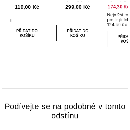
ml
Rose 7,2 ml
Peach Ton
119,00 Kč
299,00 Kč
174,30 Kč
Nejnižší c
posledních
Předchozí
Další
124.50 Kč
PŘIDAT DO
PŘIDAT DO
KOŠÍKU
KOŠÍKU
PŘIDA
KOŠ
Podívejte se na podobné v tomto
odstínu