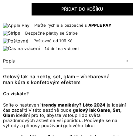
PŘIDAT DO KOŠÍKU
Plaťte rychle a bezpečně s
APPLE PAY
Bezpečné platby se Stripe
Poštovné od 109 Kč
14 dní na vráceni
Popis
Gelový lak na nehty, set, glam – vícebarevná
manikúra s konfetovým efektem
Co získáte?
Sníte o nastavení
trendy manikúry? Léto 2024
je ideální
čas zazářit! V této sezóně bude
gelový lak Game, Set,
Glam
ideální pro to, abyste vstoupili do světa
prázdninových aktivit se vší parádou. Podívejte se na
výhody a přínosy používání gelového laku: