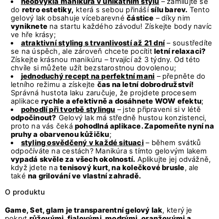
neobvyklá manikúra v unikátním stylu
– zamilujte se
do
retro estetiky,
která s sebou přináší
sílu barev.
Tento
gelový lak obsahuje vícebarevné
částice
– díky nim
vyniknete
na startu každého závodu! Získejte body navíc
ve hře krásy;
atraktivní styling s trvanlivostí až 21 dní
– soustředíte
se na úspěch, ale zároveň chcete pocítit
letní relaxaci?
Získejte
krásnou manikúru
– trvající až 3 týdny. Od této
chvíle si můžete užít bezstarostnou dovolenou;
jednoduchý recept na perfektní mani
– přepněte do
letního režimu a získejte
čas na letní dobrodružství!
Správná hustota laku zaručuje, že projdete procesem
aplikace
rychle a efektivně a dosáhnete WOW efektu
;
pohodlí při tvorbě stylingu
– jste připraveni si v létě
odpočinout?
Gelový lak má středně hustou konzistenci,
proto na vás čeká
pohodlná aplikace. Zapomeňte nyní na
pruhy a obarvenou kůžičku
;
styling osvědčený v každé situaci
– během svátků
odpočíváte na cestách? Manikúra s tímto gelovým lakem
vypadá skvěle za všech okolností.
Aplikujte jej odvážně,
když jdete na
tenisový kurt, na kolečkové brusle
, ale
také
na grilování ve vlastní zahradě.
O produktu
Game, Set, glam je transparentní
gelový lak
, který je
pokryt
růžovými, fialovými, modrými, oranžovými a