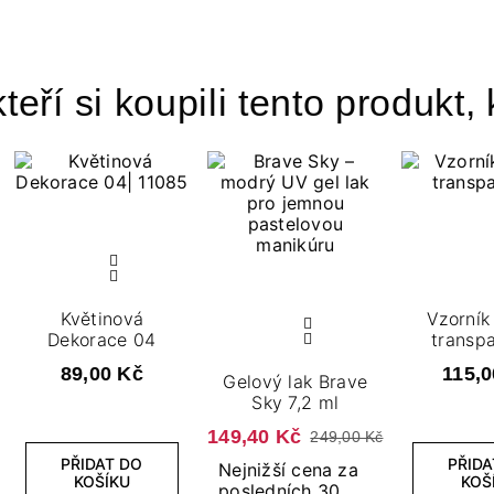
teří si koupili tento produkt, 
Květinová
Vzorník
Dekorace 04
transpa
89,00 Kč
115,0
Gelový lak Brave
Sky 7,2 ml
149,40 Kč
249,00 Kč
PŘIDAT DO
PŘIDA
Nejnižší cena za
KOŠÍKU
KOŠ
posledních 30