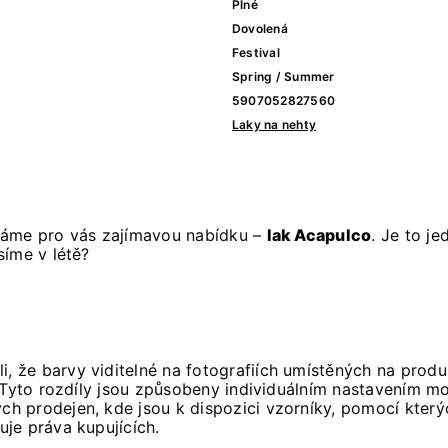
Plné
Dovolená
Festival
Spring / Summer
5907052827560
Laky na nehty
máme pro vás zajímavou nabídku –
lak Acapulco
. Je to je
síme v létě?
i, že barvy viditelné na fotografiích umístěných na pro
 Tyto rozdíly jsou způsobeny individuálním nastavením mo
h prodejen, kde jsou k dispozici vzorníky, pomocí který
je práva kupujících.