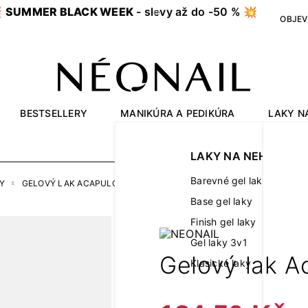

SUMMER BLACK WEEK
- slevy až do -50 % 💥
OBJEV
BESTSELLERY
MANIKÚRA A PEDIKÚRA
LAKY N
OUTLET
LAKY NA NEHTY
Barevné gel laky
Y
GELOVÝ LAK ACAPULCO 7,2 ML
Base gel laky
Finish gel laky
Gel laky 3v1
Gelový lak A
Klasické laky