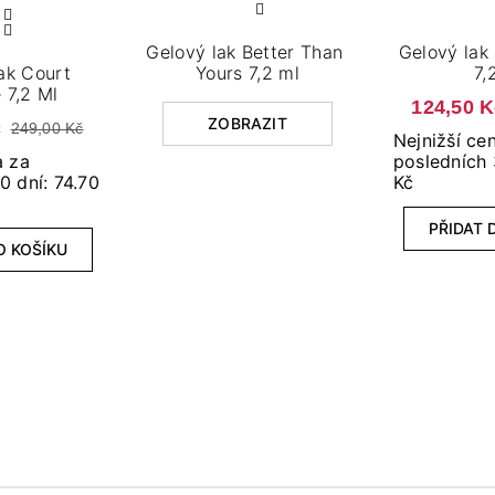
Gelový lak Better Than
Gelový lak
ak Court
Yours 7,2 ml
7,
 7,2 Ml
124,50 
ZOBRAZIT
č
249,00 Kč
Nejnižší ce
a za
posledních 
0 dní: 74.70
Kč
PŘIDAT 
O KOŠÍKU