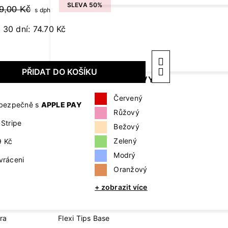
Cover Base
SLEVA 50%
9,00 Kč
s dph
Protein Collection
Revital Base Fibe
 30 dní: 74.70 Kč
DOPLŇKY A POTŘEBY
TEKU
Collection
Pilníky, leštičky a bloky
Cleane
ů
Kleštičky a nůžky
Aceton
KLASICKÉ
ZOBRAZIT
PŘIDAT DO KOŠÍKU
LAKY
PODLE BARVY
Primer
Štětečky
mastno
Příslušenství pro prodloužení
Červený
nehtů
Přípra
a bezpečně s
APPLE PAY
Růžový
Příslušenství pro zdobení nehtů
Stripe
Bežový
Doplňky k přístrojům
Zelený
9 Kč
+ zobrazit více
Modrý
vráceni
Oranžový
E
FLEXI TIPS SYSTEM
+ zobrazit více
úra
Flexi Tips
ra
Flexi Tips Base