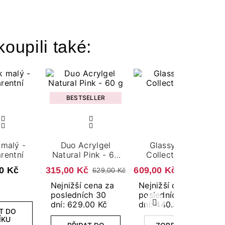
koupili také:
BESTSELLER
 malý -
Duo Acrylgel
Glassy Pearl
rentní
Natural Pink - 60
Collection Set
g
0 Kč
315,00 Kč
609,00 Kč
629,00 Kč
629,00 Kč
Nejnižší cena za
Nejnižší cena za
posledních 30
posledních 30
dní: 629.00 Kč
dní: 440.30 Kč
Další
T DO
ÍKU