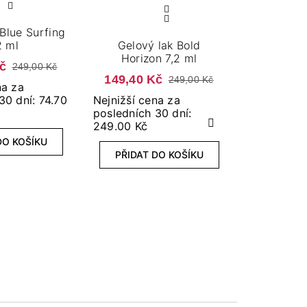
 Blue Surfing
2 ml
Gelový lak Bold
Gelový lak
Horizon 7,2 ml
Kč
249,00 Kč
149,40 Kč
149,40 
249,00 Kč
na za
30 dní: 74.70
Nejnižší cena za
Nejnižší c
posledních 30 dní:
posledních
249.00 Kč
174.30 Kč
Další
DO KOŠÍKU
PŘIDAT DO KOŠÍKU
PŘIDAT