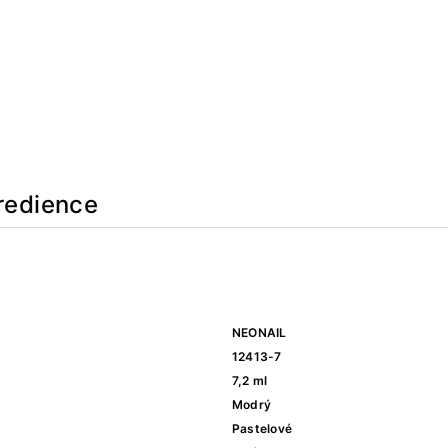
redience
NEONAIL
12413-7
7,2 ml
Modrý
Pastelové