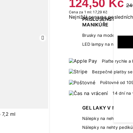
124,50 Kč
24
Cena za 1 ml: 17,29 Kč
Nejnižší cena za posledních
PŘÍSLUŠENSTVÍ K
MANIKÚŘE
Brusky na modeláž neht
Další
LED lampy na nehty
Plaťte rychle 
Bezpečné platby se 
Poštovné od 10
14 dní na 
GEL LAKY V NÁLEPC
Nálepky na nehty manik
Nálepky na nehty pedikú