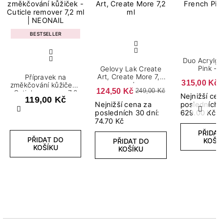
BESTSELLER
Duo Acrylg
Pink -
Gelovy Lak Create
Art, Create More 7,2
Přípravek na
315,00 Kč
ml
změkčování kůžiček -
124,50 Kč
249,00 Kč
Cuticle remover 7,2
Nejnižší c
119,00 Kč
ml
Nejnižší cena za
posledních
Předchozí
Další
posledních 30 dní:
629.00 Kč
74.70 Kč
PŘIDA
PŘIDAT DO
KOŠ
PŘIDAT DO
KOŠÍKU
KOŠÍKU