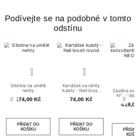
Podívejte se na podobné v tomto
odstínu
Gilotina na umělé
Kartáček na nehty
nehty
kulatý - Nail brush
Zástěra ko
round
NEONAIL
174,00 Kč
74,00 Kč
Předchozí
Další
619,0
PŘIDAT DO
PŘIDAT DO
KOŠÍKU
KOŠÍKU
PŘIDA
KOŠ