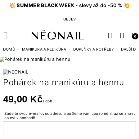
💥
SUMMER BLACK WEEK
- slevy až do -50 % 💥
OBJEV
0
DOMŮ
MANIKÚRA A PEDIKÚRA
DOPLŇKY A POTŘEBY
DALŠÍ D
Pohárek na manikúru a hennu
49,00 Kč
s dph
Zadejte svou e-mailovou adresu a pošleme vám upozornění, až se znovu
objeví v obchodě.