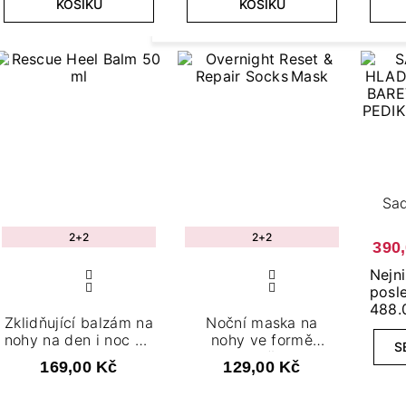
KOŠÍKU
KOŠÍKU
Sa
2+2
2+2
390
Nejni
posle
488.
Zklidňující balzám na
Noční maska na
nohy na den i noc 50
nohy ve formě
S
ml
ponožek
169,00 Kč
129,00 Kč