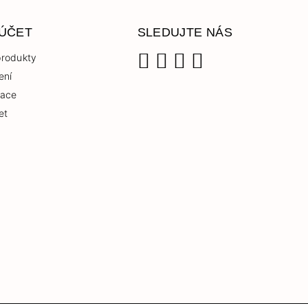
 ÚČET
SLEDUJTE NÁS
rodukty
ení
Facebook
Instagram
YouTube
TikTok
race
et