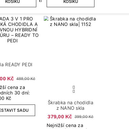
Flexi Tips Lamp
KOŠÍKU
KOŠÍKU
da READY PEDI
,00 Kč
488,00 Kč
žší cena za
dních 30 dní:
00 Kč
Škrabka na chodidla
z NANO skla
ESTAVIT SADU
379,00 Kč
399,00 Kč
Nejnižší cena za