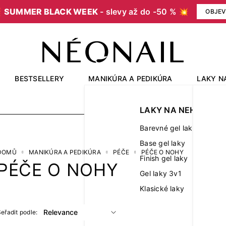

SUMMER BLACK WEEK
- slevy až do -50 % 💥
OBJEV
BESTSELLERY
MANIKÚRA A PEDIKÚRA
LAKY N
OUTLET
LAKY NA NEHTY
Barevné gel laky
Base gel laky
DOMŮ
MANIKÚRA A PEDIKÚRA
PÉČE
PÉČE O NOHY
Finish gel laky
PÉČE O NOHY
Gel laky 3v1
Klasické laky
eřadit podle: