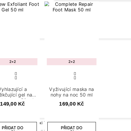
Protein Collection
Revital Base Fibe
DOPLŇKY A POTŘEBY
TEKU
Collection
Pilníky, leštičky a bloky
Cleane
ů
Kleštičky a nůžky
Aceton
KLASICKÉ
ZOBRAZIT
LAKY
PODLE BARVY
Primer
Štětečky
mastno
Příslušenství pro prodloužení
Červený
nehtů
Přípra
2+2
2+2
Růžový
Příslušenství pro zdobení nehtů
Bežový
Doplňky k přístrojům
Zelený
+ zobrazit více
Modrý
Vyhlazující a
Vyživující maska na
kčující gel na
nohy na noc 50 ml
Oranžový
y na noc 50 ml
E
FLEXI TIPS SYSTEM
149,00 Kč
169,00 Kč
+ zobrazit více
úra
Flexi Tips
ra
Flexi Tips Base
PŘIDAT DO
PŘIDAT DO