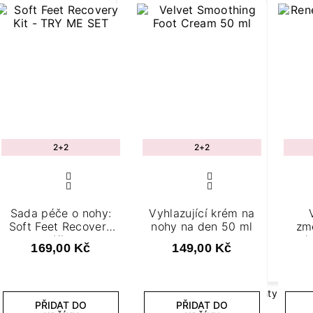
PŘÍSLUŠENSTVÍ K
MANIKÚŘE
Brusky na modeláž neht
LED lampy na nehty
2+2
2+2
Sada péče o nohy:
Vyhlazující krém na
Soft Feet Recovery
nohy na den 50 ml
změ
Kit
noh
GEL LAKY V NÁLEPC
169,00 Kč
149,00 Kč
Nálepky na nehty manik
Nálepky na nehty pedikú
PŘIDAT DO
PŘIDAT DO