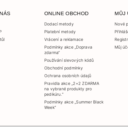
 NÁS
ONLINE OBCHOD
MŮJ
Dodací metody
Nové p
P
Platební metody
Přihláš
tůl
Vrácení a reklamace
Regist
Podmínky akce „Doprava
Můj úč
zdarma“
Používání slevových kódů
Obchodní podmínky
Ochrana osobních údajů
Pravidla akce „2+2 ZDARMA
na vybrané produkty pro
pedikúru.“
Podmínky akce „Summer Black
Week“