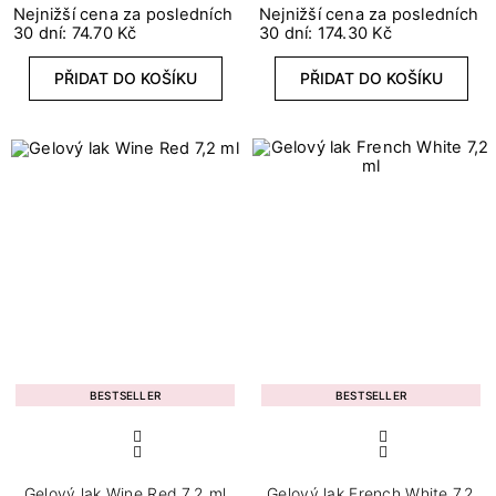
Nejnižší cena za posledních
Nejnižší cena za posledních
6
Metalické
30 dní: 74.70 Kč
30 dní: 174.30 Kč
3
Neonové
PŘIDAT DO KOŠÍKU
PŘIDAT DO KOŠÍKU
1
Opalizující
1
Pastelové
Stupeň krytí
4
Lehce průhledný
1
Lehké
33
Plné
12
Poloprůhledné
2
Průhledné
BESTSELLER
BESTSELLER
1
Střední
Gelový lak Wine Red 7,2 ml
Gelový lak French White 7,2