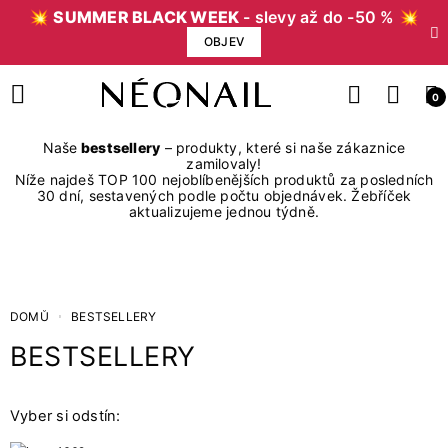
💥
SUMMER BLACK WEEK
- slevy až do -50 % 💥
OBJEV
0
Naše
bestsellery
– produkty, které si naše zákaznice
zamilovaly!
Níže najdeš TOP 100 nejoblíbenějších produktů za posledních
30 dní, sestavených podle počtu objednávek. Žebříček
aktualizujeme jednou týdně.
DOMŮ
BESTSELLERY
BESTSELLERY
Cena
Kč
Kč
Vyber si odstín: