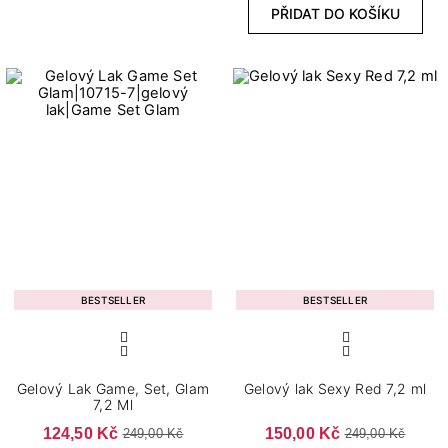
52
PŘIDAT DO KOŠÍKU
7,2 ml
Typ výrobku
1
Báze/Top 2v1
4
Gelové báze
4
Gelové topy
Dokončení
8
Brokátové
BESTSELLER
BESTSELLER
2
Chameleon
2
Confetti
3
Flash
Gelový Lak Game, Set, Glam
Gelový lak Sexy Red 7,2 ml
7,2 Ml
26
Klasické
124,50 Kč
150,00 Kč
249,00 Kč
249,00 Kč
3
Lesk