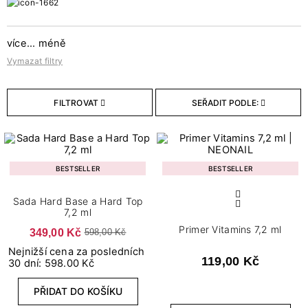
Bestsellery
více...
méně
0
Bestsellery
Vymazat filtry
Počet
FILTROVAT
SEŘADIT PODLE:
1
10 ks
1
250 ks
BESTSELLER
BESTSELLER
Objem
Sada Hard Base a Hard Top
3
100 ml
7,2 ml
Primer Vitamins 7,2 ml
1
349,00 Kč
1000 ml
598,00 Kč
Nejnižší cena za posledních
1
3 ml
119,00 Kč
30 dní: 598.00 Kč
3
6,5 ml
PŘIDAT DO KOŠÍKU
1
60 g