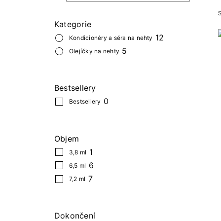
S
Kategorie
12
Kondicionéry a séra na nehty
5
Olejíčky na nehty
Bestsellery
0
Bestsellery
Objem
1
3,8 ml
6
6,5 ml
7
7,2 ml
Dokončení