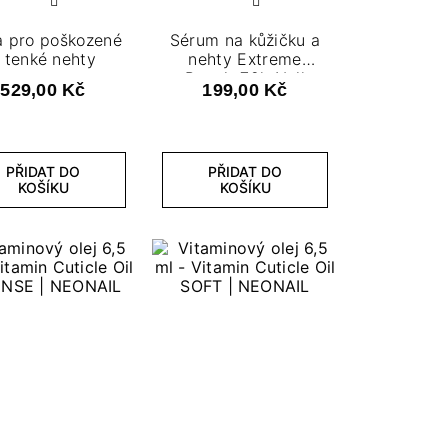
 pro poškozené
Sérum na kůžičku a
 tenké nehty
nehty Extreme
Repair 72h Nail
529,00 Kč
199,00 Kč
Serum 3,8 ML
PŘIDAT DO
PŘIDAT DO
KOŠÍKU
KOŠÍKU