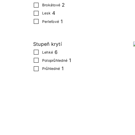
2
Brokátové
4
Lesk
1
Perleťové
Stupeň krytí
6
Lehké
1
Poloprůhledné
1
Průhledné