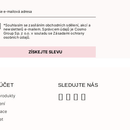
*Souhlasím se zasíláním obchodních sdělení, akcí a
newsletterů e-mailem. Správcem údajů je Cosmo
Group Sp. z o.o. v souladu se
Zásadami ochrany
osobních údajů.
ZÍSKEJTE SLEVU
 ÚČET
SLEDUJTE NÁS
rodukty
ení
Facebook
Instagram
YouTube
TikTok
race
et