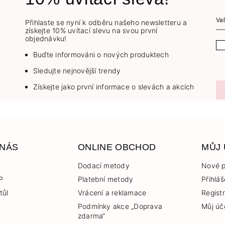
Přihlaste se nyní k odběru našeho newsletteru a
získejte 10% uvítací slevu na svou první
objednávku!
Buďte informováni o nových produktech
Sledujte nejnovější trendy
Získejte jako první informace o slevách a akcích
 NÁS
ONLINE OBCHOD
MŮJ
Dodací metody
Nové p
P
Platební metody
Přihláš
tůl
Vrácení a reklamace
Regist
Podmínky akce „Doprava
Můj úč
zdarma“