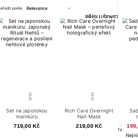
eřadit podle:
PŘÍSLUŠENSTVÍ K
MANIKÚŘE
Brusky na modeláž neht
LED lampy na nehty
GEL LAKY V NÁLEPC
Set na japonskou
Rich Care Overnight
Sad
manikúru
Nail Mask
Nálepky na nehty manik
719,00 Kč
219,00 Kč
199
Nálepky na nehty pedikú
Nejni