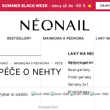

SUMMER BLACK WEEK
- slevy až do -50 % 💥
OBJEV
BESTSELLERY
MANIKÚRA A PEDIKÚRA
LAKY N
OUTLET
LAKY NA NEHTY
Barevné gel laky
DOMŮ
MANIKÚRA A PEDIKÚRA
PÉČE
PÉČE O NEHTY
PÉČE O NEHTY
Base gel laky
Finish gel laky
Gel laky 3v1
Klasické laky
Vyber si odstín:
Vymazat filtry