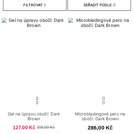
FILTROVAT
SEŘADIT PODLE:
1
0,3 g
1
1,1 ml
1
1,5 ml
1
4 ml
2
5 ml
Stupeň krytí
2
Silné
1
Střední
VYMAZAT FILTRY
VIEW PRODUCTS
6
Gel na úpravu obočí: Dark
Microbladingové pero na
Brown
obočí: Dark Brown
127,00 Kč
286,00 Kč
318,00 Kč