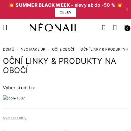
💥
SUMMER BLACK WEEK
- slevy až do -50 % 💥
OBJEV
0
DOMŮ
NEO MAKE UP
OČI & OBOČÍ
OČNÍ LINKY & PRODUKTY N
OČNÍ LINKY & PRODUKTY NA
Cena
OBOČÍ
Kč
Kč
Vyber si odstín:
Bestsellery
0
Bestsellery
Vymazat filtry
Objem