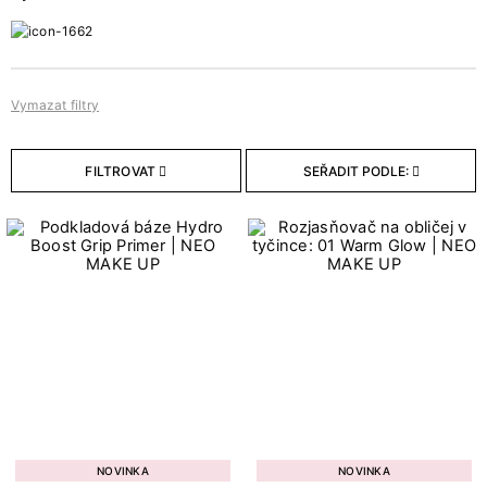
18
Makeupy
10
Primery
9
Pudry
Vymazat filtry
Bestsellery
FILTROVAT
SEŘADIT PODLE:
0
Bestsellery
Objem
6
10 g
3
10 ml
1
12 g
1
15 ml
3
3,5 g
NOVINKA
NOVINKA
24
30 ml