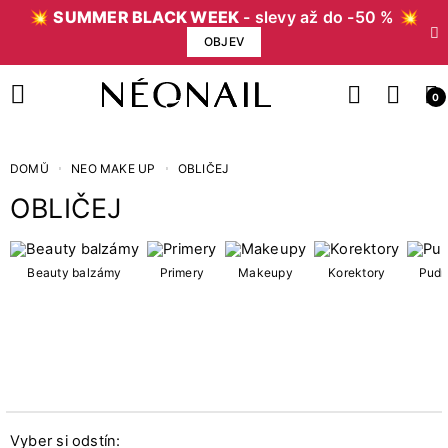
💥
SUMMER BLACK WEEK
- slevy až do -50 % 💥
OBJEV
0
DOMŮ
NEO MAKE UP
OBLIČEJ
OBLIČEJ
Cena
Kč
Kč
Beauty balzámy
Primery
Makeupy
Korektory
Pudr
Kategorie
4
Beauty balzámy
20
Bronzery & tvářenky
3
Korektory
Vyber si odstín: