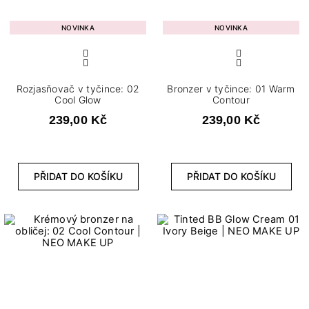
Lehké
3
Plné
NOVINKA
NOVINKA
3
Průhledné
11
Silné
8
Střední
Rozjasňovač v tyčince: 02
Bronzer v tyčince: 01 Warm
Cool Glow
Contour
239,00 Kč
239,00 Kč
VYMAZAT FILTRY
VIEW PRODUCTS
60
PŘIDAT DO KOŠÍKU
PŘIDAT DO KOŠÍKU