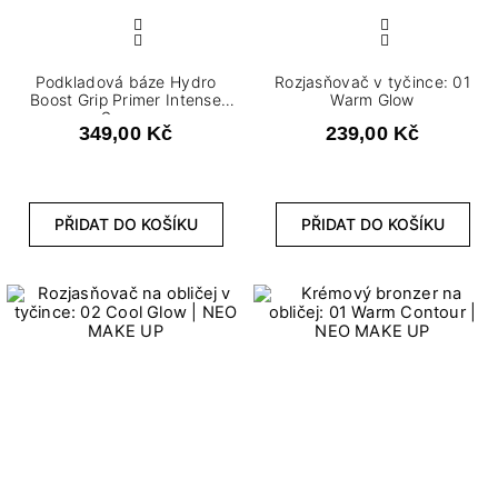
2
35 ml
4
5 g
Podkladová báze Hydro
Rozjasňovač v tyčince: 01
3
6 g
Boost Grip Primer Intense
Warm Glow
Serum
2
7 g
349,00 Kč
239,00 Kč
1
7,5 g
6
8 g
PŘIDAT DO KOŠÍKU
PŘIDAT DO KOŠÍKU
Dokončení
4
Krémové
3
Matné
2
Metalické
Stupeň krytí
5