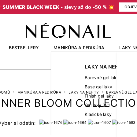

SUMMER BLACK WEEK
- slevy až do -50 % 💥
OBJEV
BESTSELLERY
MANIKÚRA A PEDIKÚRA
LAKY N
OUTLET
LAKY NA NEHTY
Barevné gel laky
Base gel laky
DOMŮ
MANIKÚRA A PEDIKÚRA
LAKY NA NEHTY
BAREVNÉ GEL L
Finish gel laky
INNER BLOOM COLLECTI
Gel laky 3v1
Klasické laky
Vyber si odstín: