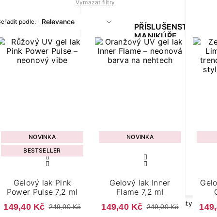
Vymazat filtry
eřadit podle:
PŘÍSLUŠENSTVÍ K
MANIKÚŘE
Brusky na modeláž neht
LED lampy na nehty
NOVINKA
NOVINKA
BESTSELLER
GEL LAKY V NÁLEPC
Gelový lak Pink
Gelový lak Inner
Gelo
Nálepky na nehty manik
Power Pulse 7,2 ml
Flame 7,2 ml
Nálepky na nehty pedikú
149,40 Kč
149,40 Kč
149
249,00 Kč
249,00 Kč