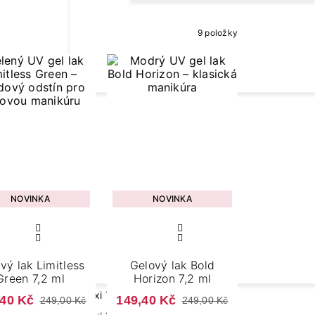
Protein Collection
Revital Base Fibe
9 položky
DOPLŇKY A POTŘEBY
TEKU
Collection
Pilníky, leštičky a bloky
Cleane
ů
Kleštičky a nůžky
Aceton
KLASICKÉ
ZOBRAZIT
LAKY
PODLE BARVY
Primer
Štětečky
mastno
Příslušenství pro prodloužení
Červený
nehtů
Přípra
Růžový
Příslušenství pro zdobení nehtů
Bežový
Doplňky k přístrojům
Zelený
NOVINKA
NOVINKA
+ zobrazit více
Modrý
Oranžový
E
FLEXI TIPS SYSTEM
+ zobrazit více
vý lak Limitless
Gelový lak Bold
úra
Flexi Tips
Green 7,2 ml
Horizon 7,2 ml
ra
Flexi Tips Base
,40 Kč
149,40 Kč
249,00 Kč
249,00 Kč