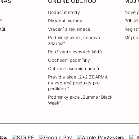
 NÁS
ONLINE OBCHOD
MŮJ
Dodací metody
Nové p
P
Platební metody
Přihláš
tůl
Vrácení a reklamace
Regist
Podmínky akce „Doprava
Můj úč
zdarma“
Používání slevových kódů
Obchodní podmínky
Ochrana osobních údajů
Pravidla akce „2+2 ZDARMA
na vybrané produkty pro
pedikúru.“
Podmínky akce „Summer Black
Week“
tba:
Doručení: