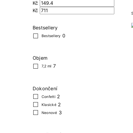
Kč
Kč
S
Bestsellery
0
Bestsellery
Objem
7
7,2 ml
Dokončení
2
Confetti
2
Klasické
3
Neonové