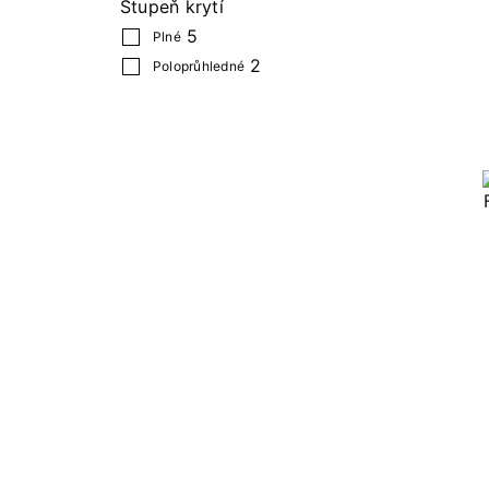
Stupeň krytí
5
Plné
2
Poloprůhledné