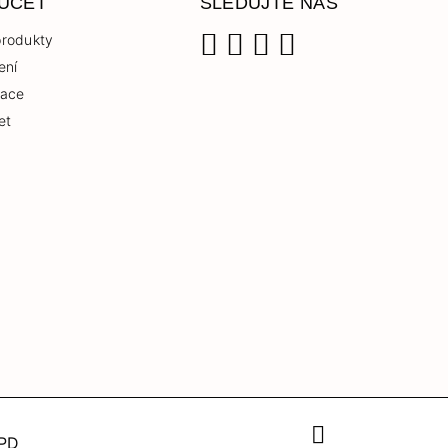
 ÚČET
SLEDUJTE NÁS
rodukty
ení
Facebook
Instagram
YouTube
TikTok
race
et