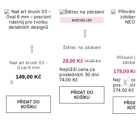
BESTSELLER
Štětec na zdobení
Přírodní 
28,00 Kč
74,00 Kč
zdoben
Nail art brush 03 -
Oval 6 mm
Nejnižší cena za
178,00 Kč
posledních 30 dní:
149,00 Kč
Nejnižší c
74.00 Kč
Předchozí
Další
posledních
274.00 Kč
PŘIDAT DO
KOŠÍKU
PŘIDAT DO
PŘIDA
KOŠÍKU
KOŠ