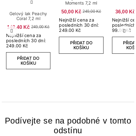
Moments 7,2 ml
50,00 Kč
36,00 Kč
249,00 Kč
Gelový lak Peachy
Coral 7,2 ml
Nejnižší cena za
Nejnižší c
posledních 30 dní:
posledních
149,40 Kč
249,00 Kč
249.00 Kč
99.00 Kč
Předchozí
Další
Nejnižší cena za
posledních 30 dní:
PŘIDAT DO
PŘIDA
249.00 Kč
KOŠÍKU
KOŠ
PŘIDAT DO
KOŠÍKU
Podívejte se na podobné v tomto
odstínu