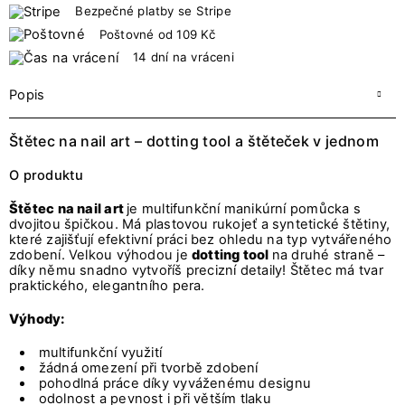
Bezpečné platby se Stripe
Poštovné od 109 Kč
14 dní na vráceni
Popis
Štětec na nail art – dotting tool a štěteček v jednom
O produktu
Štětec na nail art
je multifunkční manikúrní pomůcka s
dvojitou špičkou. Má plastovou rukojeť a syntetické štětiny,
které zajišťují efektivní práci bez ohledu na typ vytvářeného
zdobení. Velkou výhodou je
dotting tool
na druhé straně –
díky němu snadno vytvoříš precizní detaily! Štětec má tvar
praktického, elegantního pera.
Výhody:
multifunkční využití
žádná omezení při tvorbě zdobení
pohodlná práce díky vyváženému designu
odolnost a pevnost i při větším tlaku