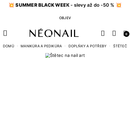
💥
SUMMER BLACK WEEK
- slevy až do -50 % 💥
OBJEV
0
DOMŮ
MANIKÚRA A PEDIKÚRA
DOPLŇKY A POTŘEBY
ŠTĚTEČK