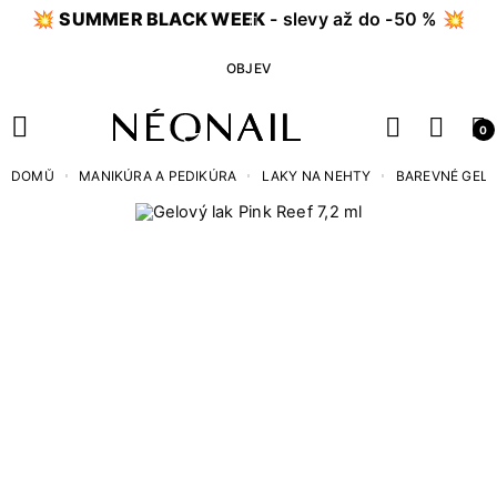
💥
SUMMER BLACK WEEK
- slevy až do -50 % 💥
OBJEV
0
DOMŮ
MANIKÚRA A PEDIKÚRA
LAKY NA NEHTY
BAREVNÉ GEL 