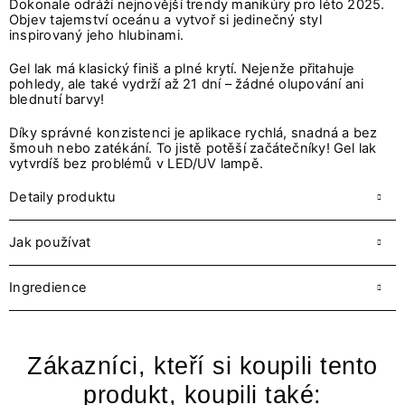
Dokonale odráží nejnovější trendy manikúry pro léto 2025.
Objev tajemství oceánu a vytvoř si jedinečný styl
inspirovaný jeho hlubinami.
Gel lak má klasický finiš a plné krytí. Nejenže přitahuje
pohledy, ale také vydrží až 21 dní – žádné olupování ani
blednutí barvy!
Díky správné konzistenci je aplikace rychlá, snadná a bez
šmouh nebo zatékání. To jistě potěší začátečníky! Gel lak
vytvrdíš bez problémů v LED/UV lampě.
Detaily produktu
Jak používat
Ingredience
Zákazníci, kteří si koupili tento
produkt, koupili také: