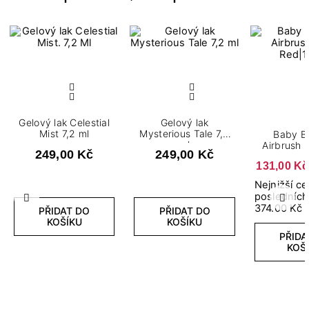
Gelový lak Celestial
Gelový lak
Mist 7,2 ml
Mysterious Tale 7,2
Baby B
ml
Airbrush 
249,00 Kč
249,00 Kč
131,00 Kč
Nejnižší c
posledních
Předchozí
Další
374.00 Kč
PŘIDAT DO
PŘIDAT DO
KOŠÍKU
KOŠÍKU
PŘIDA
KOŠ