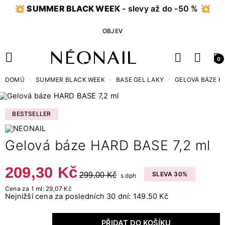
💥
SUMMER BLACK WEEK
- slevy až do -50 % 💥
OBJEV
0
DOMŮ
SUMMER BLACK WEEK
BASE GEL LAKY
GELOVÁ BÁZE HA
BESTSELLER
Gelová báze HARD BASE 7,2 ml
209,30 Kč
299,00 Kč
SLEVA 30%
s dph
Cena za 1 ml: 29,07 Kč
Nejnižší cena za posledních 30 dní: 149.50 Kč
PŘIDAT DO KOŠÍKU