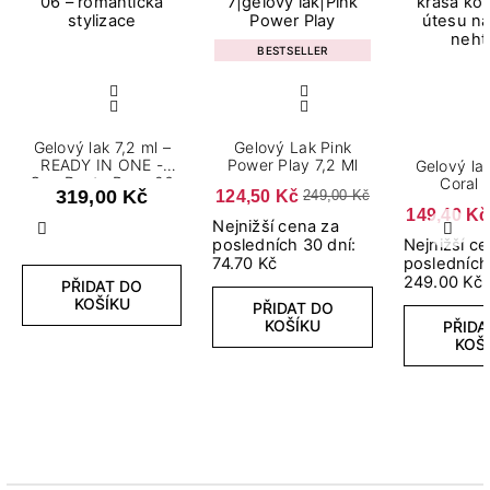
BESTSELLER
Gelový lak 7,2 ml –
Gelový Lak Pink
READY IN ONE -
Power Play 7,2 Ml
Gelový la
One Dusty Rose 06
Coral 
319,00 Kč
124,50 Kč
249,00 Kč
149,40 Kč
Nejnižší cena za
Předchozí
Další
posledních 30 dní:
Nejnižší c
74.70 Kč
posledních
249.00 Kč
PŘIDAT DO
KOŠÍKU
PŘIDAT DO
KOŠÍKU
PŘIDA
KOŠ