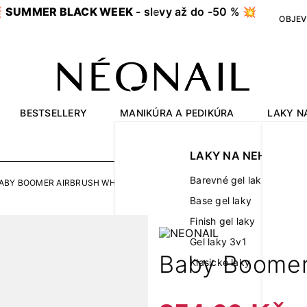

SUMMER BLACK WEEK
- slevy až do -50 % 💥
OBJEV
BESTSELLERY
MANIKÚRA A PEDIKÚRA
LAKY N
OUTLET
LAKY NA NEHTY
Barevné gel laky
ABY BOOMER AIRBRUSH WHITE 5G
Base gel laky
Finish gel laky
Gel laky 3v1
Baby Boomer
Klasické laky