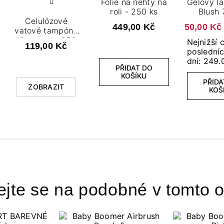
Folie na nehty na
Gelový la
roli - 250 ks
Blush 
Celulózové
449,00 Kč
50,00 Kč
vatové tampóny
12 vrstev - 250
Nejnižší 
119,00 Kč
ks.
poslední
dní: 249.
PŘIDAT DO
KOŠÍKU
PŘIDA
ZOBRAZIT
KOŠ
ejte se na podobné v tomto o