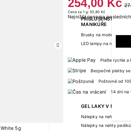
254,00 Kč
27
Cena za 1 g: 50,80 Kč
Nejnižší cena za posledních
PŘÍSLUŠENSTVÍ K
MANIKÚŘE
Brusky na modeláž neht
LED lampy na nehty
Další
Plaťte rychle 
Bezpečné platby se 
Poštovné od 10
14 dní na 
GEL LAKY V NÁLEPC
Nálepky na nehty manik
Nálepky na nehty pedikú