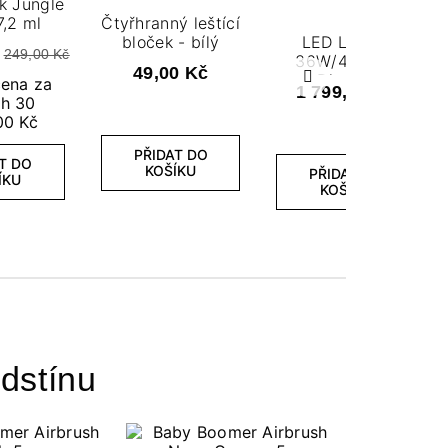
k Jungle
7,2 ml
Čtyřhranný leštící
bloček - bílý
LED Lampa
249,00 Kč
36W/48 LCD
49,00 Kč
Display
cena za
Další
1 799,00 Kč
ch 30
00 Kč
PŘIDAT DO
T DO
KOŠÍKU
PŘIDAT DO
ÍKU
KOŠÍKU
dstínu