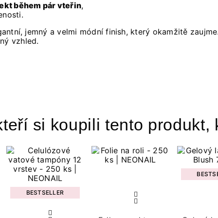
ekt během pár vteřin
,
enosti.
gantní, jemný a velmi módní finish, který okamžitě zaujme.
ný vzhled.
teří si koupili tento produkt, 
BESTS
BESTSELLER