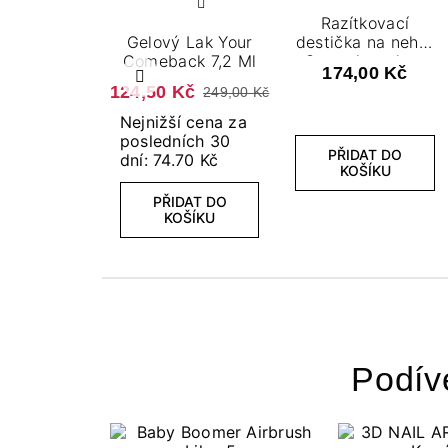
Razítkovací
Gelový Lak Your
destička na nehty
Comeback 7,2 Ml
Stamping plate
174,00 Kč
06
Předchozí
124,50 Kč
249,00 Kč
Nejnižší cena za
posledních 30
PŘIDAT DO
dní: 74.70 Kč
KOŠÍKU
PŘIDAT DO
KOŠÍKU
Podív