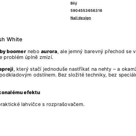
Bílý
5904553656316
Nail design
sh White
by boomer
nebo
aurora
, ale jemný barevný přechod se v
e problém úplně zmizí.
spreji
, který stačí jednoduše nastříkat na nehty – a okam
podkladovým odstínem. Bez složité techniky, bez speciáln
dokonalému efektu
raktické lahvičce s rozprašovačem.