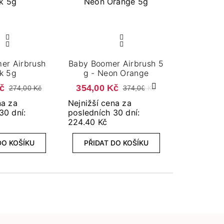
er Airbrush
Baby Boomer Airbrush 5
k 5g
g - Neon Orange
Kč
354,00 Kč
274,00 Kč
374,00 Kč
Další
na za
Nejnižší cena za
30 dní:
posledních 30 dní:
224.40 Kč
DO KOŠÍKU
PŘIDAT DO KOŠÍKU