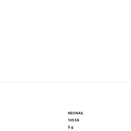
NEONAIL
10558
5 g