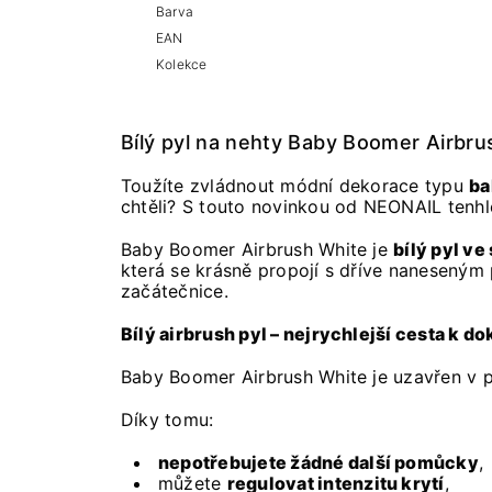
Barva
EAN
Kolekce
Bílý pyl na nehty Baby Boomer Airbru
Toužíte zvládnout módní dekorace typu
ba
chtěli? S touto novinkou od NEONAIL tenhl
Baby Boomer Airbrush White je
bílý pyl ve 
která se krásně propojí s dříve naneseným 
začátečnice.
Bílý airbrush pyl – nejrychlejší cesta k 
Baby Boomer Airbrush White je uzavřen v p
Díky tomu:
nepotřebujete žádné další pomůcky
,
můžete
regulovat intenzitu krytí
,