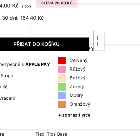
Cover Base
SLEVA 20,00 KČ
4,00 Kč
s dph
Protein Collection
Revital Base Fibe
 30 dní: 164.40 Kč
DOPLŇKY A POTŘEBY
TEKU
Collection
Pilníky, leštičky a bloky
Cleane
ů
Kleštičky a nůžky
Aceton
KLASICKÉ
ZOBRAZIT
PŘIDAT DO KOŠÍKU
LAKY
PODLE BARVY
Primer
Štětečky
mastno
Příslušenství pro prodloužení
Červený
nehtů
Přípra
a bezpečně s
APPLE PAY
Růžový
Příslušenství pro zdobení nehtů
Stripe
Bežový
Doplňky k přístrojům
Zelený
9 Kč
+ zobrazit více
Modrý
vráceni
Oranžový
E
FLEXI TIPS SYSTEM
+ zobrazit více
úra
Flexi Tips
ra
Flexi Tips Base