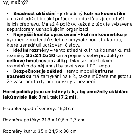
výjimečný?
Snadnost ukládání
– jednodílný
kufr na kosmetiku
umožní udržet ideální pořádek produktů a zjednoduší
jejich přepravu. Má až 4 poličky, každá z táck je vybavena
separátorem usnadňujícím organizaci.
Nejvyšší kvalita zpracování
–
kufr na kosmetiku
je
vyroben z materiálů s lehce omyvatelnou strukturou,
které usnadňují udržování čistoty.
Ideální rozměry
– tento střední kufr na kosmetiku má
rozměry
35x24,5x30
cm a pojme v sobě produkty o
celkové hmotnosti až 4 kg
. Díky tak praktickým
rozměrům do něj umístíte také svou LED lampu.
Bezpečnost je základ
– tento mode
l kufru na
kosmetiku
má zamykání na klíč, takže můžete mít jistotu,
že vaše produkty budou vždy v bezpečí.
Horní poličky jsou umístěny tak, aby umožnily ukládání
laků svisle (jak 3 ml, tak i 7,2 ml).
Hloubka spodní komory: 18,3 cm
Rozměry poličky: 31,8 x 10,5 x 2,7 cm
Rozměry kufru: 35 x 24,5 x 30 cm