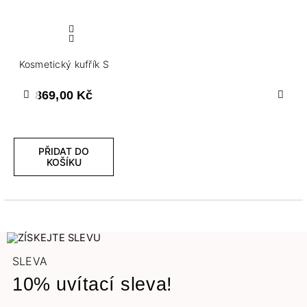
Kosmetický kufřík S
869,00 Kč
Předchozí
Další
PŘIDAT DO
KOŠÍKU
SLEVA
10% uvítací sleva!