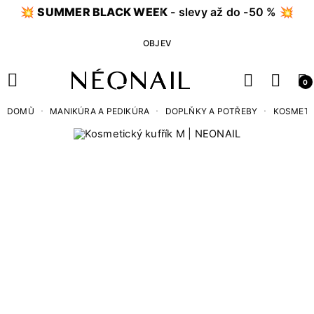
💥
SUMMER BLACK WEEK
- slevy až do -50 % 💥
OBJEV
0
DOMŮ
MANIKÚRA A PEDIKÚRA
DOPLŇKY A POTŘEBY
KOSMETI