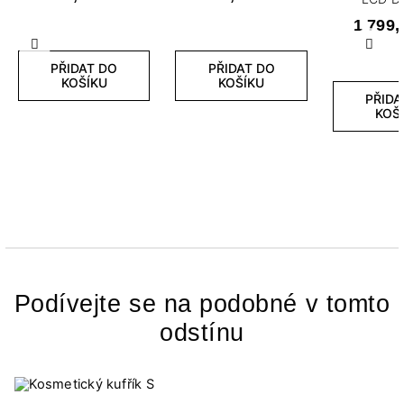
1 799,
Předchozí
Další
PŘIDAT DO
PŘIDAT DO
KOŠÍKU
KOŠÍKU
PŘIDA
KOŠ
Podívejte se na podobné v tomto
odstínu