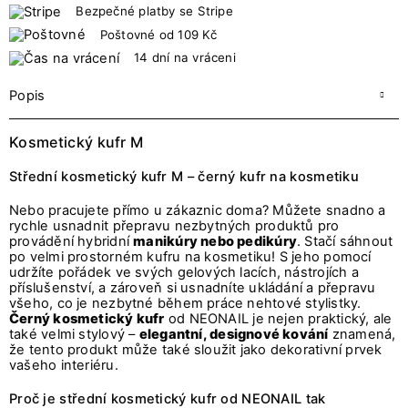
Bezpečné platby se Stripe
Poštovné od 109 Kč
14 dní na vráceni
Popis
Kosmetický kufr M
Střední kosmetický kufr M – černý kufr na kosmetiku
Nebo pracujete přímo u zákaznic doma? Můžete snadno a
rychle usnadnit přepravu nezbytných produktů pro
provádění hybridní
manikúry nebo pedikúry
. Stačí sáhnout
po velmi prostorném kufru na kosmetiku! S jeho pomocí
udržíte pořádek ve svých gelových lacích, nástrojích a
příslušenství, a zároveň si usnadníte ukládání a přepravu
všeho, co je nezbytné během práce nehtové stylistky.
Černý kosmetický kufr
od NEONAIL je nejen praktický, ale
také velmi stylový –
elegantní, designové kování
znamená,
že tento produkt může také sloužit jako dekorativní prvek
vašeho interiéru.
Proč je střední kosmetický kufr od NEONAIL tak