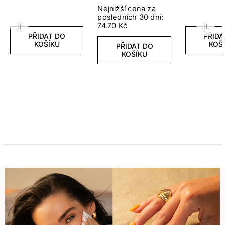
Nejnižší cena za
posledních 30 dní:
74.70 Kč
Předchozí
Další
PŘIDAT DO
PŘIDA
KOŠÍKU
KOŠ
PŘIDAT DO
KOŠÍKU