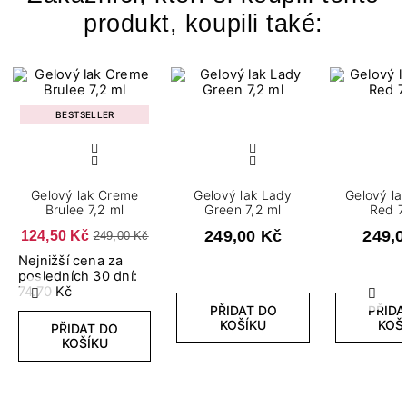
produkt, koupili také:
BESTSELLER
Gelový lak Creme
Gelový lak Lady
Gelový la
Brulee 7,2 ml
Green 7,2 ml
Red 7
124,50 Kč
249,00 Kč
249,0
249,00 Kč
Nejnižší cena za
posledních 30 dní:
74.70 Kč
Předchozí
Další
PŘIDAT DO
PŘIDA
KOŠÍKU
KOŠ
PŘIDAT DO
KOŠÍKU