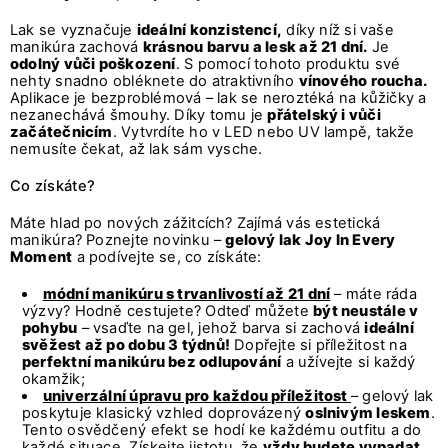
Lak se vyznačuje
ideální konzistencí,
díky níž si vaše
manikúra zachová
krásnou barvu a lesk až 21 dní.
Je
odolný vůči poškození
. S pomocí tohoto produktu své
nehty snadno obléknete do atraktivního
vínového roucha.
Aplikace je bezproblémová – lak se neroztéká na kůžičky a
nezanechává šmouhy. Díky tomu je
přátelský i vůči
začátečnicím
. Vytvrdíte ho v LED nebo UV lampě, takže
nemusíte čekat, až lak sám vysche.
Co získáte?
Máte hlad po nových zážitcích? Zajímá vás estetická
manikúra? Poznejte novinku –
gelový lak Joy In Every
Moment
a podívejte se, co získáte:
módní manikúru s trvanlivostí až 21 dní
– máte ráda
výzvy? Hodně cestujete? Odteď můžete
být neustále v
pohybu
– vsaďte na gel, jehož barva si zachová
ideální
svěžest až po dobu 3 týdnů!
Dopřejte si příležitost na
perfektní manikúru bez odlupování
a užívejte si každý
okamžik;
univerzální úpravu pro každou příležitost
– gelový lak
poskytuje klasický vzhled doprovázený
oslnivým leskem
.
Tento osvědčený efekt se hodí ke každému outfitu a do
každé situace. Získejte jistotu, že
vždy budete vypadat