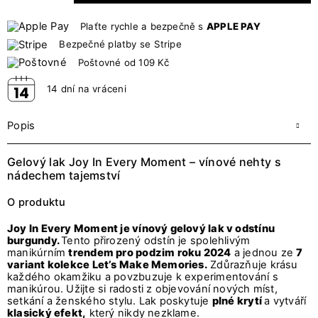
Plaťte rychle a bezpečně s
APPLE PAY
Bezpečné platby se Stripe
Poštovné od 109 Kč
14 dní na vráceni
Popis
Gelový lak Joy In Every Moment – vínové nehty s
nádechem tajemství
O produktu
Joy In Every Moment je vínový gelový lak v odstínu
burgundy.
Tento přirozený odstín je spolehlivým
manikúrním
trendem pro podzim roku 2024
a jednou ze
7
variant kolekce Let’s Make Memories.
Zdůrazňuje krásu
každého okamžiku a povzbuzuje k experimentování s
manikúrou. Užijte si radosti z objevování nových míst,
setkání a ženského stylu. Lak poskytuje
plné krytí
a vytváří
klasický efekt,
který nikdy nezklame.