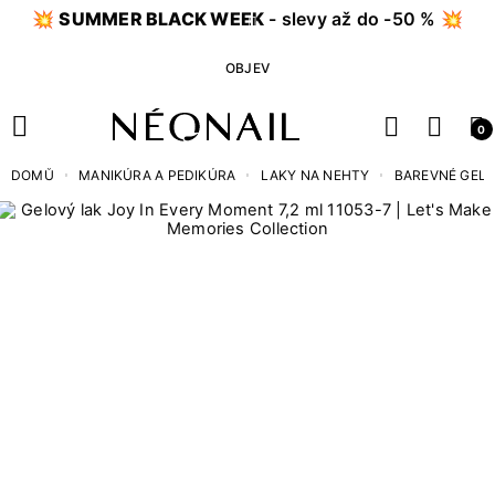
💥
SUMMER BLACK WEEK
- slevy až do -50 % 💥
OBJEV
0
DOMŮ
MANIKÚRA A PEDIKÚRA
LAKY NA NEHTY
BAREVNÉ GEL 