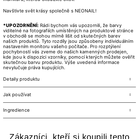
Navštivte svět krásy společně s NEONAIL!
*UPOZORNĚNÍ:
Rádi bychom vás upozornili, že barvy
viditelné na fotografiích umístěných na produktové stránce
v obchodě se mohou mírně lišit od skutečných barev
našich produktů. Tyto rozdíly jsou způsobeny individuálním
nastavením monitoru vašeho počítače. Pro rozptýlení
pochybností vás zveme do našich kamenných prodejen,
kde jsou k dispozici vzorníky, pomocí kterých můžete ověřit
skutečnou barvu produktu. Výše uvedená informace
nevylučuje práva kupujících.
Detaily produktu
Jak používat
Ingredience
Zákazníci, kteří si koupili tento