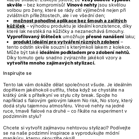
skvěle
– bez kompromisů!
Vínové nehty
jsou skvělou
volbou pro ženy, které se rády cítí výjimečně nejen při
zvláštních příležitostech, ale i ve všední den;
možnost pohodlné aplikace bez šmouh a zalitých
kůžiček
– výhodou produktu je ideální konzistence, díky
které lak nestéká na kůžičky a nezanechává šmouhy.
Vyprofilovaný štěteček
umožňuje
přesné nanášení
laku;
produkt ideální pro vytváření různých zdobení
–
tento odstín skvěle souzní s kterýmkoli lakem z kolekce.
Může být také
ideálním podkladem pro zdobení nehtů.
Díky tomuto gelu snadno zvýrazníte jakékoli vzory a
vytvoříte mnoho zajímavých stylizací.
Inspirujte se
Tento lak vám dokáže dělat společnost všude. Je ideálním
doplňkem jakéhokoli outfitu, třeba když se chystáte na
krátký únik s přítelkyní ve stylu city break. Spojte ho
například s fialovým gelovým lakem No risk, No story, který
dodá stylu tajemnou atmosféru. Vínové nehty na jedné
ruce, tmavě fialové na druhé – co říkáte na experiment v
podzimním stylu?
Chcete si vytvořit zajímavou nehtovou stylizaci? Podívejte
se na naše podzimní inspirace a vyprodukujte módní
manikúru, kterou okouzlíte okolí!