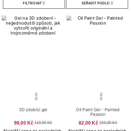
FILTROVAT
SEŘADIT PODLE:
Bestsellery
0
Bestsellery
Objem
5
5 g
2
5 ml
1
6,5 ml
Dokončení
3
Klasické
4
Matné
3D zdobící gel
Oil Paint Gel - Painted
Passion
99,00 Kč
82,00 Kč
119,00 Kč
219,00 Kč
Stupeň krytí
Nejnižší cena za posledních
Nejnižší cena za posledních