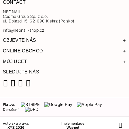
CONTACT
NEONAIL
Cosmo Group Sp. z o.o.
ul. Dojazd 15, 62-090 Kiekrz (Polsko)
info@neonail-shop.cz
+
OBJEVTE NÁS
+
ONLINE OBCHOD
+
MŮJ ÚČET
SLEDUJTE NÁS
Facebook
Instagram
YouTube
TikTok
Platba:
Doručení:
Autorská práva:
Implementace:
XYZ 2026
Waynet