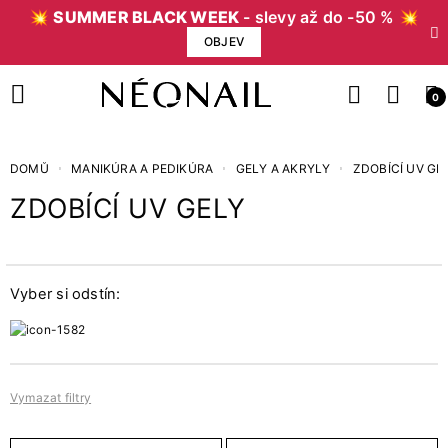
💥
SUMMER BLACK WEEK
- slevy až do -50 % 💥
OBJEV
0
DOMŮ
MANIKÚRA A PEDIKÚRA
GELY A AKRYLY
ZDOBÍCÍ UV GE
ZDOBÍCÍ UV GELY
Cena
Kč
Kč
Vyber si odstín:
Kategorie
1
3D Gel
7
Paint Gely
Vymazat filtry