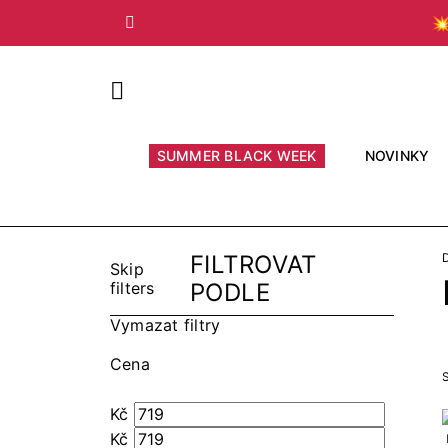

Předchozí
SUMMER BLACK WEEK
NOVINKY
FILTROVAT
Skip
filters
PODLE
Vymazat filtry
Cena
S
Kč
Kč