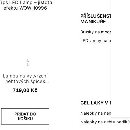
PŘÍSLUŠENSTVÍ K
MANIKÚŘE
Brusky na modeláž neht
LED lampy na nehty
Lampa na vytvrzení
nehtových špiček
Flexi Tips LED Lamp
719,00 Kč
– jistota efektu WOW
GEL LAKY V NÁLEPC
Nálepky na nehty manik
PŘIDAT DO
KOŠÍKU
Nálepky na nehty pedikú