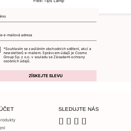
Flexi Tips Lamp
*Souhlasím se zasíláním obchodních sdělení, akcí a
newsletterů e-mailem. Správcem údajů je Cosmo
Group Sp. z o.o. v souladu se
Zásadami ochrany
osobních údajů.
ZÍSKEJTE SLEVU
 ÚČET
SLEDUJTE NÁS
rodukty
ení
Facebook
Instagram
YouTube
TikTok