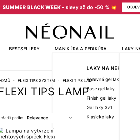

SUMMER BLACK WEEK
- slevy až do -50 % 💥
OBJEV
BESTSELLERY
MANIKÚRA A PEDIKÚRA
LAKY N
OUTLET
LAKY NA NEHTY
Barevné gel laky
DOMŮ
FLEXI TIPS SYSTEM
FLEXI TIPS LAMP
FLEXI TIPS LAMP
Base gel laky
Finish gel laky
Gel laky 3v1
Klasické laky
eřadit podle: