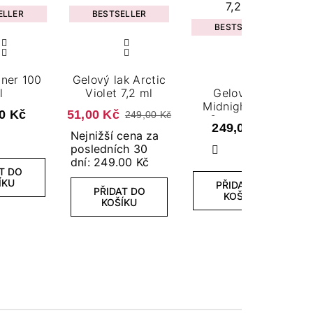
ELLER
BESTSELLER
BESTSELLER
aner 100
Gelový lak Arctic
l
Violet 7,2 ml
Gelový lak
Midnight Love
0 Kč
51,00 Kč
249,00 Kč
Story 7,2 ml
249,00 Kč
Nejnižší cena za
posledních 30
Další
dní: 249.00 Kč
T DO
ÍKU
PŘIDAT DO
PŘIDAT DO
KOŠÍKU
KOŠÍKU