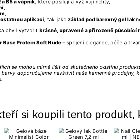
 a B5 a vápník
, které posilují a vyživují nehty,
ní
,
mm
,
ostatnou aplikaci
, tak jako
základ pod barevný gel lak
n
a chvil vytvořit
krásné, upravené a přirozeně působící 
r Base Protein Soft Nude
– spojení elegance, péče a trva
fiích se mohou mírně lišit od skutečného odstínu produkt
 barvy doporučujeme navštívit naše kamenné prodejny, kde
h.
teří si koupili tento produkt, 