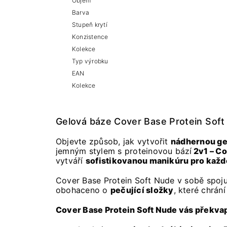
Objem
Barva
Stupeň krytí
Konzistence
Kolekce
Typ výrobku
EAN
Kolekce
Gelová báze Cover Base Protein Soft
Objevte způsob, jak vytvořit
nádhernou ge
jemným stylem s proteinovou bází
2v1 – Co
vytváří
sofistikovanou manikúru pro každo
Cover Base Protein Soft Nude v sobě spojuj
obohaceno o
pečující složky
, které chrání
Cover Base Protein Soft Nude vás překva