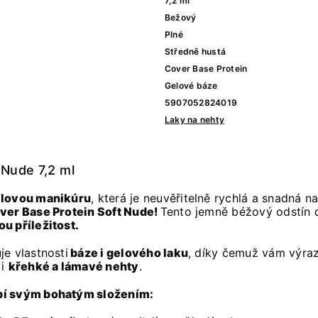
7,2 ml
Bežový
Plné
Středně hustá
Cover Base Protein
Gelové báze
5907052824019
Laky na nehty
 Nude 7,2 ml
lovou manikúru
, která je neuvěřitelně rychlá a snadná n
ver Base Protein Soft Nude!
Tento jemně béžový odstín d
u příležitost.
e vlastnosti
báze i gelového laku
, díky čemuž vám výrazn
 i
křehké a lámavé nehty
.
pí svým bohatým složením: