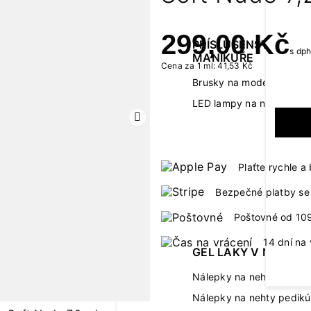
299,00 Kč
PŘÍSLUŠENSTVÍ K
s dp
MANIKÚŘE
Cena za 1 ml: 41,53 Kč
Brusky na modeláž neht
LED lampy na nehty
Další
Plaťte rychle 
Bezpečné platby se 
Poštovné od 10
14 dní na 
GEL LAKY V NÁLEPC
Nálepky na nehty manik
Nálepky na nehty pedikú