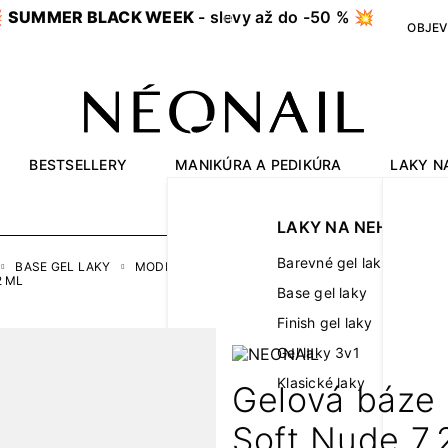

SUMMER BLACK WEEK
- slevy až do -50 % 💥
OBJEV
BESTSELLERY
MANIKÚRA A PEDIKÚRA
LAKY N
OUTLET
LAKY NA NEHTY
Barevné gel laky
BASE GEL LAKY
MODELOVACÍ BASE GEL LAKY
COVER BASE PRO
2 ML
Base gel laky
Finish gel laky
Gel laky 3v1
Klasické laky
Gelová báze 
Soft Nude 7,