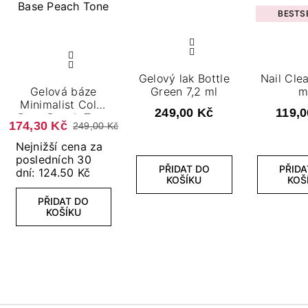
BESTS
Gelový lak Bottle
Nail Cle
Gelová báze
Green 7,2 ml
m
Minimalist Color
249,00 Kč
119,0
Base Peach Tone
174,30 Kč
249,00 Kč
7,2 ml
Nejnižší cena za
posledních 30
PŘIDAT DO
PŘIDA
dní: 124.50 Kč
KOŠÍKU
KOŠ
PŘIDAT DO
KOŠÍKU