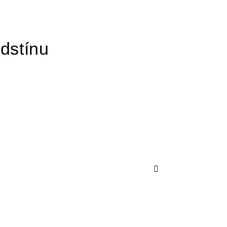
dstínu
Další