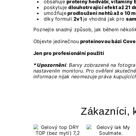
obsahuje
proteiny hedvábí, vitaminy E
poskytuje
dlouhotrvající efekt až 21 d
umožňuje
prodloužení nehtů až o 10 
díky formuli
2v1
je vhodná jak pro
sam
Poznejte snadný způsob, jak během několik
Objevte jedinečnou
proteinovou bázi Cove
Jen pro profesionální použití
* Upozornění
: Barvy zobrazené na fotogra
nastavením monitoru. Pro ověření skutečné
informace nijak neomezuje práva kupujícíc
Zákazníci, k