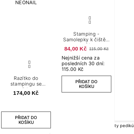
PŘÍSLUŠENSTVÍ K
MANIKÚŘE
Brusky na modeláž neht
Stamping -
Samolepky k čištění
LED lampy na nehty
razítka
84,00 Kč
115,00 Kč
Nejnižší cena za
posledních 30 dní:
115.00 Kč
Razítko do
PŘIDAT DO
stampingu se
KOŠÍKU
stěrkou
174,00 Kč
GEL LAKY V NÁLEPC
Nálepky na nehty manik
PŘIDAT DO
KOŠÍKU
Nálepky na nehty pedikú