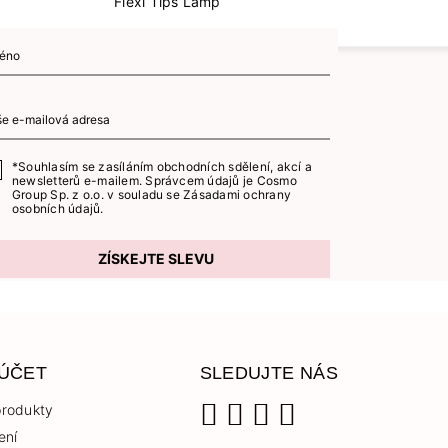
Flexi Tips Lamp
*Souhlasím se zasíláním obchodních sdělení, akcí a
newsletterů e-mailem. Správcem údajů je Cosmo
Group Sp. z o.o. v souladu se
Zásadami ochrany
osobních údajů.
ZÍSKEJTE SLEVU
 ÚČET
SLEDUJTE NÁS
rodukty
ení
Facebook
Instagram
YouTube
TikTok