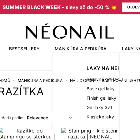

SUMMER BLACK WEEK
- slevy až do -50 % 💥
OBJEV
BESTSELLERY
MANIKÚRA A PEDIKÚRA
LAKY N
OUTLET
LAKY NA NEHTY
Barevné gel laky
DOMŮ
MANIKÚRA A PEDIKÚRA
NAIL DESIGN
RAZÍTKOVÁNÍ NEHT
RAZÍTKA
Base gel laky
Finish gel laky
Gel laky 3v1
Klasické laky
eřadit podle: