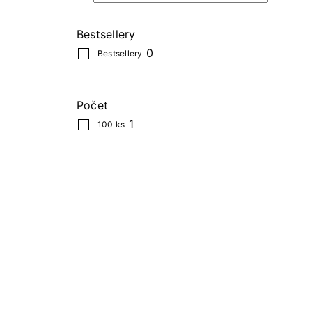
Bestsellery
0
Bestsellery
Počet
1
100 ks