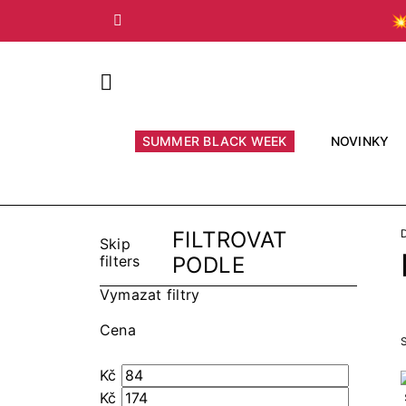

Předchozí
SUMMER BLACK WEEK
NOVINKY
FILTROVAT
Skip
filters
PODLE
Vymazat filtry
Cena
S
Kč
Kč