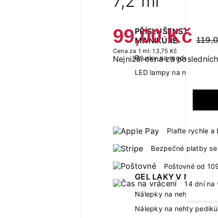
7,2 ml
99,00 Kč
PŘÍSLUŠENSTVÍ K
119,
MANIKÚŘE
Cena za 1 ml: 13,75 Kč
Brusky na modeláž neht
Nejnižší cena za posledních
LED lampy na nehty
Plaťte rychle 
Bezpečné platby se 
Poštovné od 10
GEL LAKY V NÁLEPC
14 dní na 
Nálepky na nehty manik
Nálepky na nehty pedikú