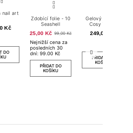
 nail art
Zdobící folie - 10
Gelový lak Soo
Seashell
Cosy 7,2 ml
0 Kč
25,00 Kč
249,00 Kč
99,00 Kč
Nejnižší cena za
posledních 30
T DO
dní: 99.00 Kč
Další
ÍKU
PŘIDAT DO
KOŠÍKU
PŘIDAT DO
KOŠÍKU