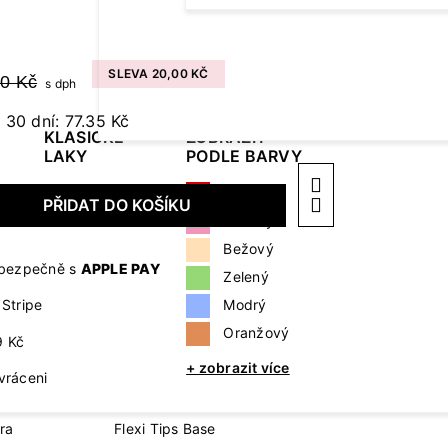
Cover Base
Protein Collection
Revital Base Fibe
DOPLŇKY A POTŘEBY
TEKU
Collection
SLEVA 20,00 KČ
00 Kč
s dph
Pilníky, leštičky a bloky
Cleane
ů
 30 dní: 77.35 Kč
Kleštičky a nůžky
Aceton
KLASICKÉ
ZOBRAZIT
LAKY
PODLE BARVY
Primer
Štětečky
mastno
Příslušenství pro prodloužení
Červený
PŘIDAT DO KOŠÍKU
nehtů
Přípra
Růžový
Příslušenství pro zdobení nehtů
Bežový
Doplňky k přístrojům
a bezpečně s
APPLE PAY
Zelený
+ zobrazit více
Modrý
Stripe
Oranžový
9 Kč
E
FLEXI TIPS SYSTEM
+ zobrazit více
vráceni
úra
Flexi Tips
ra
Flexi Tips Base