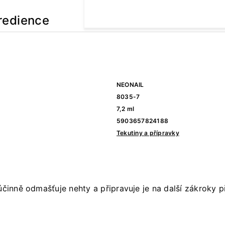
redience
NEONAIL
8035-7
7,2 ml
5903657824188
Tekutiny a přípravky
účinně odmašťuje nehty a připravuje je na další zákroky p