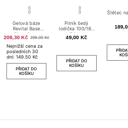
Štětec na
Gelová báze
Pilník šedý
189,0
Revital Base
lodička 100/180
Fiber Shiny
NEONAIL
209,30 Kč
49,00 Kč
299,00 Kč
Queen 7,2 ml
Nejnižší cena za
PŘIDA
posledních 30
KOŠ
dní: 149.50 Kč
PŘIDAT DO
KOŠÍKU
PŘIDAT DO
KOŠÍKU