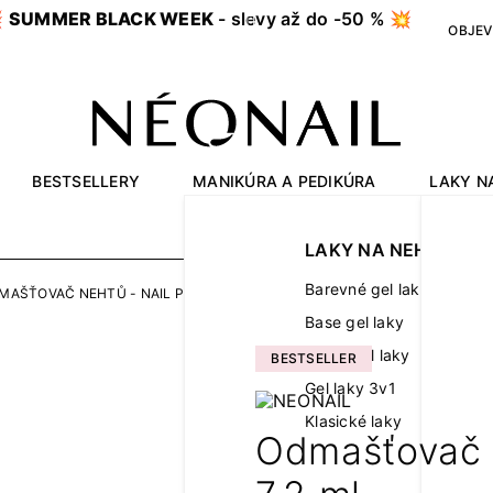

SUMMER BLACK WEEK
- slevy až do -50 % 💥
OBJEV
BESTSELLERY
MANIKÚRA A PEDIKÚRA
LAKY N
OUTLET
LAKY NA NEHTY
Barevné gel laky
MAŠŤOVAČ NEHTŮ - NAIL PREP 7,2 ML
Base gel laky
Finish gel laky
BESTSELLER
Gel laky 3v1
Klasické laky
Odmašťovač n