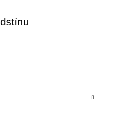
dstínu
Další