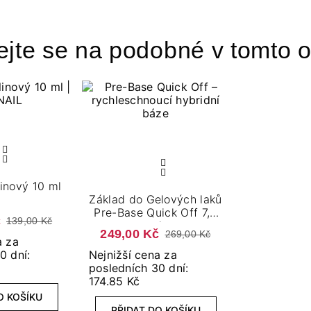
ejte se na podobné v tomto o
inový 10 ml
Základ do Gelových laků
Pre-Base Quick Off 7,2
č
139,00 Kč
ml
249,00 Kč
269,00 Kč
a za
0 dní:
Nejnižší cena za
posledních 30 dní:
174.85 Kč
O KOŠÍKU
PŘIDAT DO KOŠÍKU