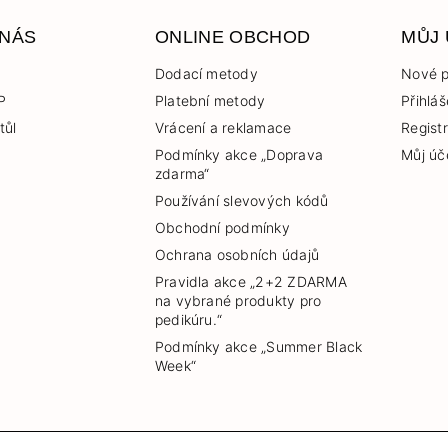
 NÁS
ONLINE OBCHOD
MŮJ
Dodací metody
Nové p
P
Platební metody
Přihláš
tůl
Vrácení a reklamace
Regist
Podmínky akce „Doprava
Můj úč
zdarma“
Používání slevových kódů
Obchodní podmínky
Ochrana osobních údajů
Pravidla akce „2+2 ZDARMA
na vybrané produkty pro
pedikúru.“
Podmínky akce „Summer Black
Week“