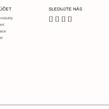
 ÚČET
SLEDUJTE NÁS
rodukty
ení
Facebook
Instagram
YouTube
TikTok
race
et