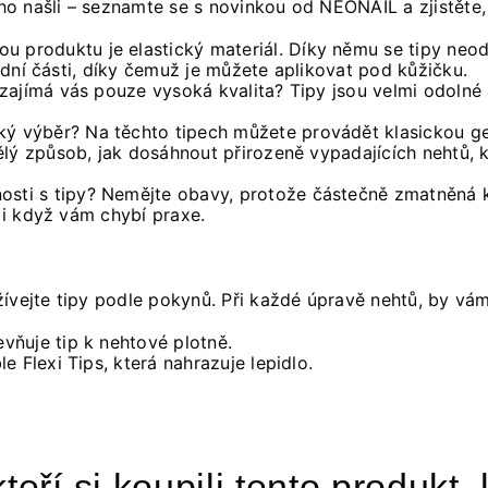
 našli – seznamte se s novinkou od NEONAIL a zjistěte, p
u produktu je elastický materiál. Díky němu se tipy neod
podní části, díky čemuž je můžete aplikovat pod kůžičku.
zajímá vás pouze vysoká kvalita? Tipy jsou velmi odolné a
oký výběr? Na těchto tipech můžete provádět klasickou g
ělý způsob, jak dosáhnout přirozeně vypadajících nehtů, 
sti s tipy? Nemějte obavy, protože částečně zmatněná ka
– i když vám chybí praxe.
ívejte tipy podle pokynů. Při každé úpravě nehtů, by vá
vňuje tip k nehtové plotně.
le Flexi Tips, která nahrazuje lepidlo.
teří si koupili tento produkt, 