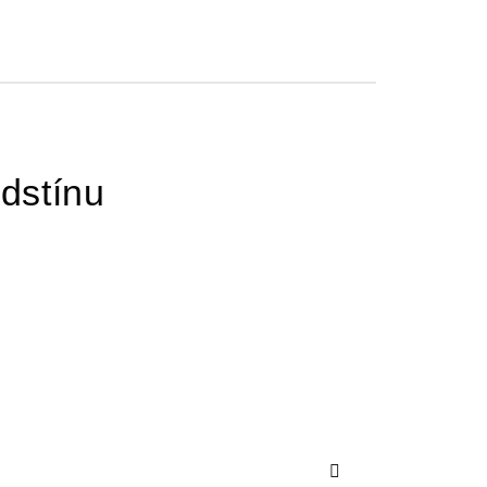
dstínu
Další