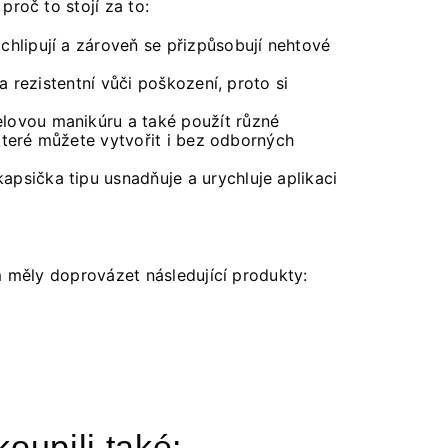
roč to stojí za to:
chlipují a zároveň se přizpůsobují nehtové
 rezistentní vůči poškození, proto si
elovou manikúru a také použít různé
které můžete vytvořit i bez odborných
psička tipu usnadňuje a urychluje aplikaci
m měly doprovázet následující produkty:
koupili také: