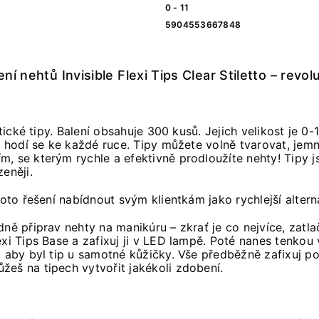
0 - 11
5904553667848
í nehtů Invisible Flexi Tips Clear Stiletto – revol
tické tipy. Balení obsahuje 300 kusů. Jejich velikost je 0-
 a hodí se ke každé ruce. Tipy můžete volně tvarovat, jem
m, se kterým rychle a efektivně prodloužíte nehty! Tipy 
eněji.
toto řešení nabídnout svým klientkám jako rychlejší alter
ně připrav nehty na manikúru – zkrať je co nejvíce, zatlač
xi Tips Base a zafixuj ji v LED lampě. Poté nanes tenkou v
, aby byl tip u samotné kůžičky. Vše předběžně zafixuj p
eš na tipech vytvořit jakékoli zdobení.