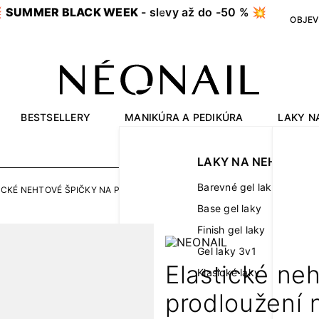

SUMMER BLACK WEEK
- slevy až do -50 % 💥
OBJEV
BESTSELLERY
MANIKÚRA A PEDIKÚRA
LAKY N
OUTLET
LAKY NA NEHTY
Barevné gel laky
CKÉ NEHTOVÉ ŠPIČKY NA PRODLOUŽENÍ NEHTŮ INVISIBLE FLEXI TIPS CL
Base gel laky
Finish gel laky
Gel laky 3v1
Elastické ne
Klasické laky
prodloužení n