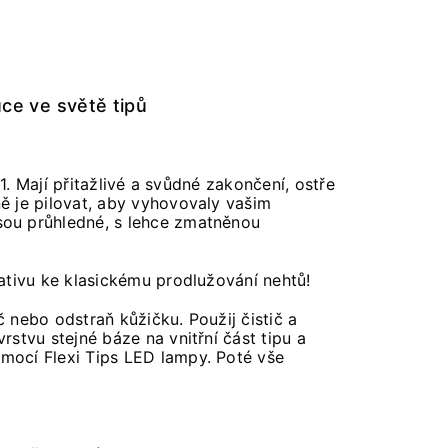
uce ve světě tipů
11. Mají přitažlivé a svůdné zakončení, ostře
ně je pilovat, aby vyhovovaly vašim
jsou průhledné, s lehce zmatněnou
nativu ke klasickému prodlužování nehtů!
 nebo odstraň kůžičku. Použij čistič a
rstvu stejné báze na vnitřní část tipu a
omocí Flexi Tips LED lampy. Poté vše