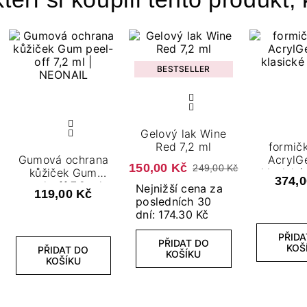
BESTSELLER
Gelový lak Wine
Red 7,2 ml
formič
Gumová ochrana
AcrylGe
150,00 Kč
249,00 Kč
kůžiček Gum
klasické
374,0
peel-off 7,2 ml
Nejnižší cena za
119,00 Kč
posledních 30
dní: 174.30 Kč
PŘIDA
PŘIDAT DO
KOŠ
PŘIDAT DO
KOŠÍKU
KOŠÍKU