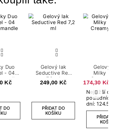
ky Duo
Gelový lak
Gelový Top
l - 04
Seductive Red
Milky Effect
 mandle
7,2 ml
Creamy 7,2 ml
0 Kč
249,00 Kč
174,30 Kč
249,00 Kč
Nejnižší cena za
Další
posledních 30
dní: 124.50 Kč
T DO
PŘIDAT DO
ÍKU
KOŠÍKU
PŘIDAT DO
KOŠÍKU