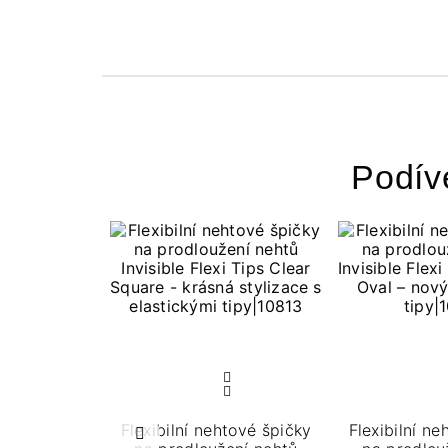
Podív
Flexibilní nehtové špičky
Flexibilní ne
Předchozí