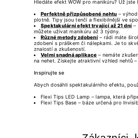
Hledáte efekt WOW pro manikúru? Už jste ho
Perfektně přizpůsobené nehtu
– výhodo
plotně. Tipy jsou tenčí a flexibilnější ve s
Spektakulární efekt trvající až 21 dní
– 
můžete užívat manikúru až 3 týdny.
Různé metody zdobení
– rádi máte šir
zdobení s práškem či nálepkami. Je to skv
znalostí a zkušeností.
Velmi snadná aplikace
– nemáte zkušeno
na nehet. Získejte atraktivní vzhled nehtů 
Inspirujte se
Abych dosáhli spektakulárního efektu, použ
Flexi Tips LED Lamp – lampa, která připe
Flexi Tips Base – báze určená pro Invisib
Zákazníci, k