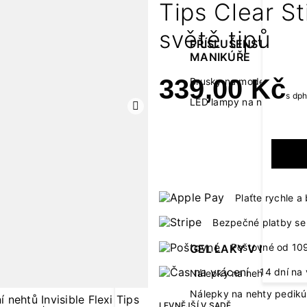
Tips Clear St
světě tipů
PŘÍSLUŠENSTVÍ K
MANIKÚŘE
339,00 Kč
Brusky na modeláž neht
s dp
LED lampy na nehty
Další
Plaťte rychle 
Bezpečné platby se 
Poštovné od 10
GEL LAKY V NÁLEPC
14 dní na 
Nálepky na nehty manik
Nálepky na nehty pedikú
LEVNĚJŠÍ V SADĚ