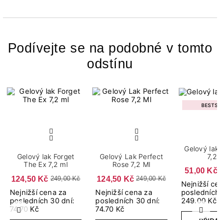
Podívejte se na podobné v tomto
odstínu
BESTS
Gelový lak Soft Hu
7,2
Gelový lak Forget
Gelový Lak Perfect
The Ex 7,2 ml
Rose 7,2 Ml
51,00 Kč
124,50 Kč
124,50 Kč
249,00 Kč
249,00 Kč
Nejnižší c
Nejnižší cena za
Nejnižší cena za
posledních
posledních 30 dní:
posledních 30 dní:
249.00 Kč
74.70 Kč
74.70 Kč
Předchozí
Další