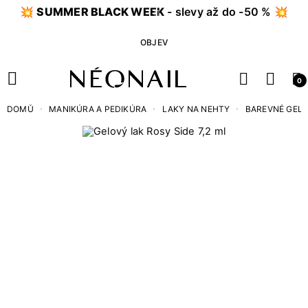
💥
SUMMER BLACK WEEK
- slevy až do -50 % 💥
OBJEV
0
DOMŮ
MANIKÚRA A PEDIKÚRA
LAKY NA NEHTY
BAREVNÉ GEL 