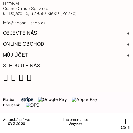
NEONAIL
Cosmo Group Sp. z o.o.
ul. Dojazd 15, 62-090 Kiekrz (Polsko)
info@neonail-shop.cz
+
OBJEVTE NÁS
+
ONLINE OBCHOD
+
MŮJ ÚČET
SLEDUJTE NÁS
Facebook
Instagram
YouTube
TikTok
Platba:
Doručení:
Autorská práva:
Implementace:
XYZ 2026
Waynet
CS