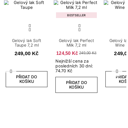
BESTSELLER
Gelový lak Soft
Gelový lak Perfect
Gelový la
Taupe 7,2 ml
Milk 7,2 ml
Wine 7
249,00 Kč
124,50 Kč
249,0
249,00 Kč
Nejnižší cena za
posledních 30 dní:
74.70 Kč
Předchozí
Další
PŘIDAT DO
PŘIDA
KOŠÍKU
KOŠ
PŘIDAT DO
KOŠÍKU