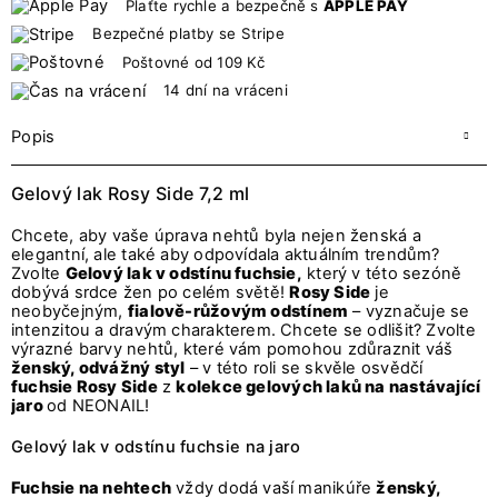
Plaťte rychle a bezpečně s
APPLE PAY
Bezpečné platby se Stripe
Poštovné od 109 Kč
14 dní na vráceni
Popis
Gelový lak Rosy Side 7,2 ml
Chcete, aby vaše úprava nehtů byla nejen ženská a
elegantní, ale také aby odpovídala aktuálním trendům?
Zvolte
Gelový lak v odstínu fuchsie,
který v této sezóně
dobývá srdce žen po celém světě!
Rosy Side
je
neobyčejným,
fialově-růžovým odstínem
– vyznačuje se
intenzitou a dravým charakterem. Chcete se odlišit? Zvolte
výrazné barvy nehtů, které vám pomohou zdůraznit váš
ženský, odvážný styl
– v této roli se skvěle osvědčí
fuchsie Rosy Side
z
kolekce gelových laků na nastávající
jaro
od NEONAIL!
Gelový lak v odstínu fuchsie na jaro
Fuchsie na nehtech
vždy dodá vaší manikúře
ženský,