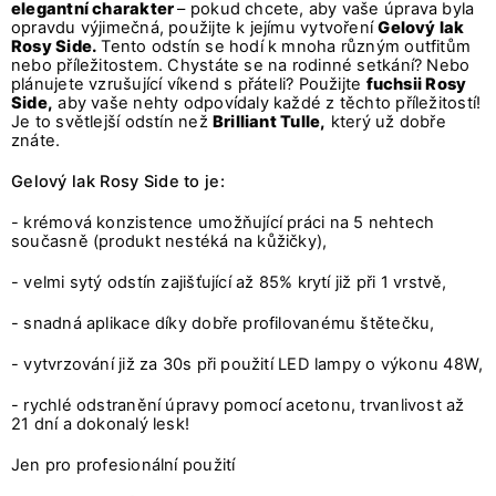
elegantní charakter
– pokud chcete, aby vaše úprava byla
opravdu výjimečná, použijte k jejímu vytvoření
Gelový lak
Rosy Side.
Tento odstín se hodí k mnoha různým outfitům
nebo příležitostem. Chystáte se na rodinné setkání? Nebo
plánujete vzrušující víkend s přáteli? Použijte
fuchsii Rosy
Side,
aby vaše nehty odpovídaly každé z těchto příležitostí!
Je to světlejší odstín než
Brilliant Tulle,
který už dobře
znáte.
Gelový lak Rosy Side to je:
- krémová konzistence umožňující práci na 5 nehtech
současně (produkt nestéká na kůžičky),
- velmi sytý odstín zajišťující až 85% krytí již při 1 vrstvě,
- snadná aplikace díky dobře profilovanému štětečku,
- vytvrzování již za 30s při použití LED lampy o výkonu 48W,
- rychlé odstranění úpravy pomocí acetonu, trvanlivost až
21 dní a dokonalý lesk!
Jen pro profesionální použití