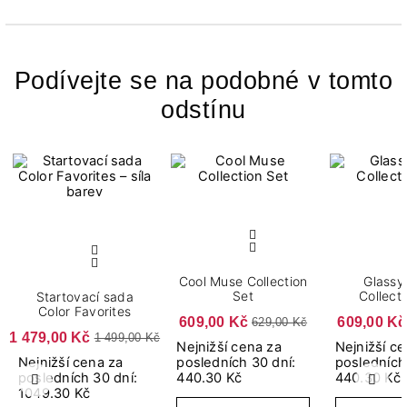
Podívejte se na podobné v tomto
odstínu
Cool Muse Collection
Glassy
Set
Collect
Startovací sada
Color Favorites
609,00 Kč
609,00 Kč
629,00 Kč
1 479,00 Kč
1 499,00 Kč
Nejnižší cena za
Nejnižší c
Nejnižší cena za
posledních 30 dní:
posledních
posledních 30 dní:
440.30 Kč
440.30 Kč
Předchozí
Další
1049.30 Kč