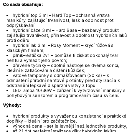
Co sada obsahuje:
hybridní top 3 ml – Hard Top – ochranná vrstva
manikúry, zajišťující trvanlivost, lesk a odolnost proti
odprýskávání;
hybridní báze 3 ml – Hard Base – bezbarvý produkt
zajišťující trvanlivost, přilnavost a odolnost hybridních laků
proti oděru;
hybridní lak 3 ml – Rosy Moment – krycí růžová s
klasickým finišem;
pilník–leštička 2v1 – pomůže ti získat dokonalý tvar
nehtu a vyhladit jeho povrch;
dřevěné tyčinky – odolné nástroje se dvěma konci,
ideální k zatlačování a čištění kůžiček;
vatové tamponky s odmašťovačem (20 ks) – k
odmaštění přírodní nehtové ploténky před stylizací a k
odstranění lepkavé disperzní vrstvy z topu;
LED lampa 10/36W – zařízení k vytvrzování manikúry s
pohybovým senzorem a programováním času svícení.
Výhody:
hybridní produkty s vyváženou konzistencí a praktické
doplňky – ideální pro začátečnice,
výhodná cena – set je levnější než jednotlivé produkty,
až 21 dní perfektní stylizace díky hybridním lakům,