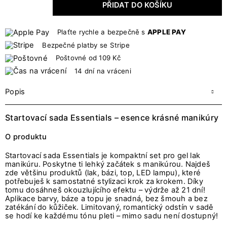
PŘIDAT DO KOŠÍKU
Plaťte rychle a bezpečně s
APPLE PAY
Bezpečné platby se Stripe
Poštovné od 109 Kč
14 dní na vráceni
Popis
Startovací sada Essentials – esence krásné manikúry
O produktu
Startovací sada Essentials je kompaktní set pro gel lak
manikúru. Poskytne ti lehký začátek s manikúrou. Najdeš
zde většinu produktů (lak, bázi, top, LED lampu), které
potřebuješ k samostatné stylizaci krok za krokem. Díky
tomu dosáhneš okouzlujícího efektu – výdrže až 21 dní!
Aplikace barvy, báze a topu je snadná, bez šmouh a bez
zatékání do kůžiček. Limitovaný, romantický odstín v sadě
se hodí ke každému tónu pleti – mimo sadu není dostupný!