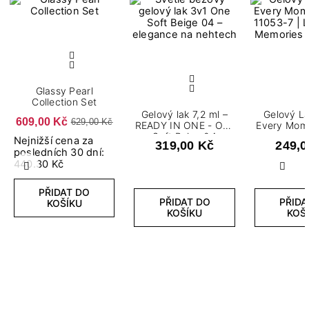
Glassy Pearl
Collection Set
Gelový lak 7,2 ml –
Gelový La
609,00 Kč
629,00 Kč
READY IN ONE - One
Every Mome
Soft Beige 04
Nejnižší cena za
319,00 Kč
249,0
posledních 30 dní:
440.30 Kč
Předchozí
Další
PŘIDAT DO
PŘIDAT DO
PŘIDA
KOŠÍKU
KOŠÍKU
KOŠ