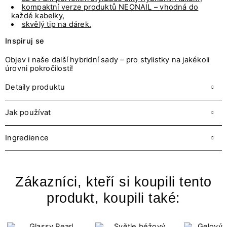
kompaktní verze produktů NEONAIL – vhodná do
každé kabelky,
skvělý tip na dárek.
Inspiruj se
Objev i naše další
hybridní sady
– pro stylistky na jakékoli
úrovni pokročilosti!
Detaily produktu
Jak používat
Ingredience
Zákazníci, kteří si koupili tento
produkt, koupili také: