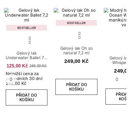
BESTSELLER
BESTSELLER
Gelový lak Oh so
natural 7,2 ml
Gelový lak
Underwater Ballet​ 7,2
Gelový l
249,00 Kč
ml
Whisper
125,00 Kč
249,00 Kč
249,0
Nejnižší cena za
posledních 30 dní:
Předchozí
Další
249.00 Kč
PŘIDAT DO
KOŠÍKU
PŘIDA
PŘIDAT DO
KOŠ
KOŠÍKU