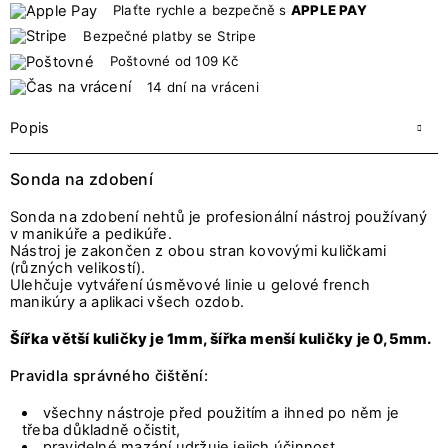
Plaťte rychle a bezpečně s
APPLE PAY
Bezpečné platby se Stripe
Poštovné od 109 Kč
14 dní na vráceni
Popis
Sonda na zdobení
Sonda na zdobení nehtů je profesionální nástroj používaný
v manikúře a pedikúře.
Nástroj je zakončen z obou stran kovovými kuličkami
(různých velikostí).
Ulehčuje vytváření úsměvové linie u gelové french
manikúry a aplikaci všech ozdob.
Šířka větší kuličky je 1mm, šířka menší kuličky je 0,5mm.
Pravidla správného čištění:
všechny nástroje před použitím a ihned po něm je
třeba důkladně očistit,
pravidelné mazání udržuje jejich účinnost,