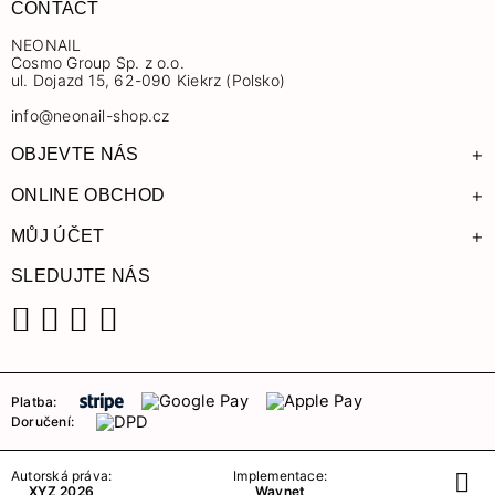
CONTACT
NEONAIL
Cosmo Group Sp. z o.o.
ul. Dojazd 15, 62-090 Kiekrz (Polsko)
info@neonail-shop.cz
+
OBJEVTE NÁS
+
ONLINE OBCHOD
+
MŮJ ÚČET
SLEDUJTE NÁS
Facebook
Instagram
YouTube
TikTok
Platba:
Doručení:
Autorská práva:
Implementace:
XYZ 2026
Waynet