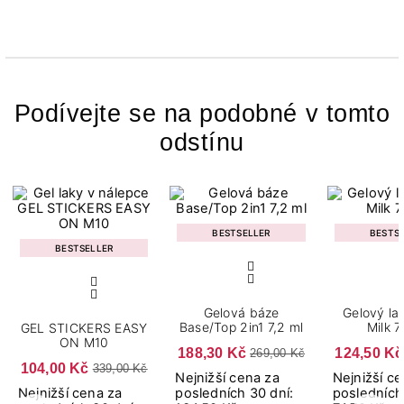
Podívejte se na podobné v tomto
odstínu
BESTSELLER
BESTS
BESTSELLER
Gelová báze
Gelový la
Base/Top 2in1 7,2 ml
Milk 7
GEL STICKERS EASY
ON M10
188,30 Kč
124,50 Kč
269,00 Kč
104,00 Kč
339,00 Kč
Nejnižší cena za
Nejnižší c
Nejnižší cena za
posledních 30 dní:
posledních