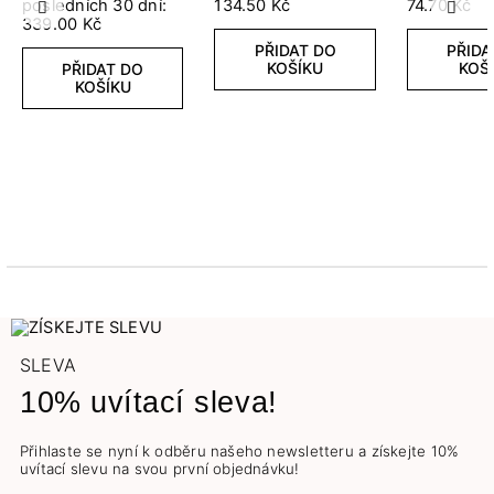
posledních 30 dní:
134.50 Kč
74.70 Kč
Předchozí
Další
339.00 Kč
PŘIDAT DO
PŘIDA
KOŠÍKU
KOŠ
PŘIDAT DO
KOŠÍKU
SLEVA
10% uvítací sleva!
Přihlaste se nyní k odběru našeho newsletteru a získejte 10%
uvítací slevu na svou první objednávku!