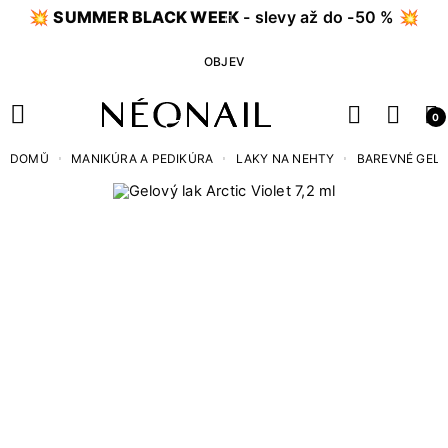
💥
SUMMER BLACK WEEK
- slevy až do -50 % 💥
OBJEV
0
DOMŮ
MANIKÚRA A PEDIKÚRA
LAKY NA NEHTY
BAREVNÉ GEL 