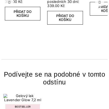
309.00 Kč
posledních 30 dní:
Předchozí
Další
339.00 Kč
PŘIDA
KOŠ
PŘIDAT DO
KOŠÍKU
PŘIDAT DO
KOŠÍKU
Podívejte se na podobné v tomto
odstínu
BESTSELLER