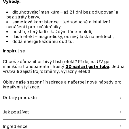
Výhody:
dlouhotrvající manikúra – až 21 dní bez odlupování a
bez ztráty barvy,
sametová konzistence – jednoduché a intuitivní
nanášení i pro začátečníky,
odstín, který ladí s každým tónem pleti,
flash efekt – magnetický, oslnivý lesk na nehtech,
dodá energii každému outfitu.
Inspiruj se
Chceš zdůraznit oslnivý flash efekt? Přidej na UV gel
manikúru transparentní, hustý
3D nail art gel v tubě
. Jedna
vrstva ti zajistí trojrozměrný, výrazný efekt!
Objev naše sezónní inspirace a načerpej nové nápady pro
kreativní stylizace.
Detaily produktu
Jak používat
Ingredience