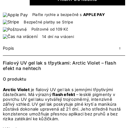
Plaťte rychle a bezpečně s
APPLE PAY
Bezpečné platby se Stripe
Poštovné od 109 Kč
14 dní na vráceni
Popis
Fialový UV gel lak s třpytkami: Arctic Violet – flash
efekt na nehtech
O produktu
Arctic Violet
je fialový UV gel lak s jemnými třpytivými
částečkami. Má výrazný
flash efekt
– lesklé pigmenty v
povrchu UV gel laku vytvářejí trojrozměrný, intenzivně
zářivý vzhled. UV gel lak poskytuje plné krytí a manikúra
zůstává dokonale upravená až 21 dní. Jeho středně hustá
konzistence umožňuje přesnou aplikaci bez pruhů a bez
rizika zatékání ke kůžičkám.