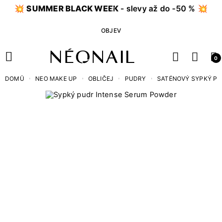
💥
SUMMER BLACK WEEK
- slevy až do -50 % 💥
OBJEV
0
DOMŮ
NEO MAKE UP
OBLIČEJ
PUDRY
SATÉNOVÝ SYPKÝ PU