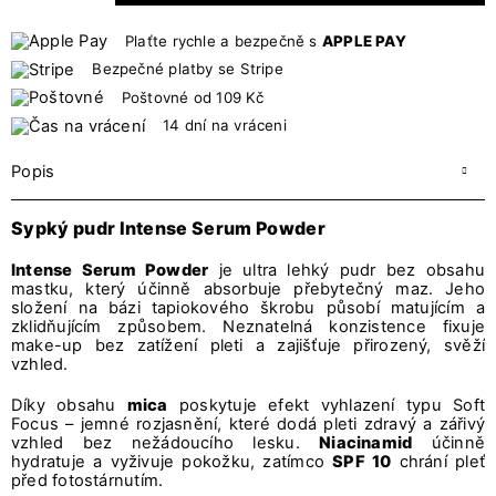
Plaťte rychle a bezpečně s
APPLE PAY
Bezpečné platby se Stripe
Poštovné od 109 Kč
14 dní na vráceni
Popis
Sypký pudr Intense Serum Powder
Intense Serum Powder
je ultra lehký pudr bez obsahu
mastku, který účinně absorbuje přebytečný maz. Jeho
složení na bázi tapiokového škrobu působí matujícím a
zklidňujícím způsobem. Neznatelná konzistence fixuje
make-up bez zatížení pleti a zajišťuje přirozený, svěží
vzhled.
Díky obsahu
mica
poskytuje efekt vyhlazení typu Soft
Focus – jemné rozjasnění, které dodá pleti zdravý a zářivý
vzhled bez nežádoucího lesku.
Niacinamid
účinně
hydratuje a vyživuje pokožku, zatímco
SPF 10
chrání pleť
před fotostárnutím.