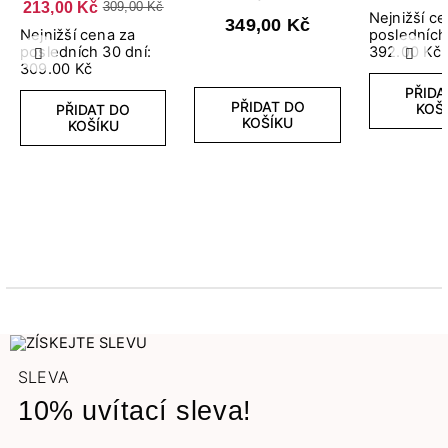
213,00 Kč
309,00 Kč
Nejnižší c
349,00 Kč
Nejnižší cena za
posledních
posledních 30 dní:
392.00 Kč
Předchozí
Další
309.00 Kč
PŘIDA
PŘIDAT DO
KOŠ
PŘIDAT DO
KOŠÍKU
KOŠÍKU
SLEVA
10% uvítací sleva!