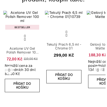
BESTSELLER
Tekutý Prach 6,5 ml -
Gelový to
Chrome 01
Matte 
Acetone UV Gel
Polish Remover 100
299,00 Kč
188,30 Kč
ml
72,00 Kč
119,00 Kč
Nejnižší c
Nejnižší cena za
posledních
posledních 30 dní:
134.50 Kč
Předchozí
Další
83.30 Kč
PŘIDAT DO
KOŠÍKU
PŘIDA
KOŠ
PŘIDAT DO
KOŠÍKU