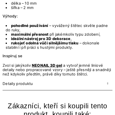
délka – 10 mm
šířka – 2 mm
Výhody:
pohodlné používání
– vyvážený štětec skvěle padne
do ruky,
maximální přesnost
při jakémkoliv typu zdobení,
ideální nástroj pro 3D dekorace
,
rukojeť odolná vůči silnějšímu tlaku
– dokonale
stabilní i při práci s hustými produkty.
Inspiruj se
Zvol si jakýkoliv
NEONAIL 3D gel
a vytvoř jemné liniové
detaily nebo propracované vzory – ještě přesněji a snadněji
než kdykoliv předtím, právě díky tomuto štětci.
Detaily produktu
Zákazníci, kteří si koupili tento
produkt, koupili také: