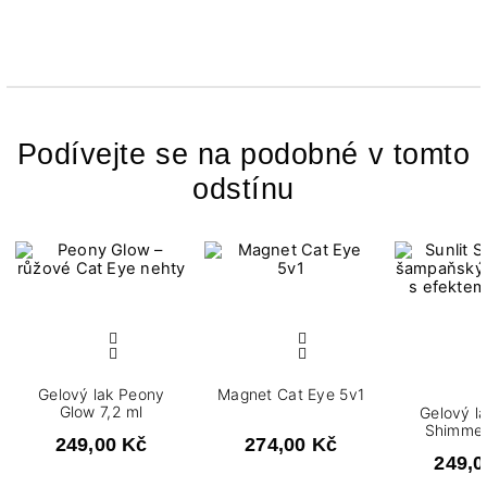
Podívejte se na podobné v tomto
odstínu
Gelový lak Peony
Magnet Cat Eye 5v1
Glow 7,2 ml
Gelový lak Sun
Shimmer
249,00 Kč
274,00 Kč
249,0