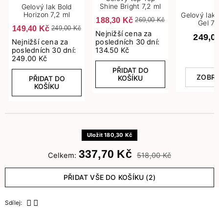
Shine Bright 7,2 ml
Gelový lak Bold
Horizon 7,2 ml
Gelový lak
188,30 Kč
269,00 Kč
Gel 7,
149,40 Kč
249,00 Kč
Nejnižší cena za
249,0
Nejnižší cena za
posledních 30 dní:
posledních 30 dní:
134.50 Kč
249.00 Kč
PŘIDAT DO
ZOBRA
KOŠÍKU
PŘIDAT DO
KOŠÍKU
Uložit 180,30 Kč
337,70 Kč
Celkem:
518,00 Kč
PŘIDAT VŠE DO KOŠÍKU (2)
Sdílej: