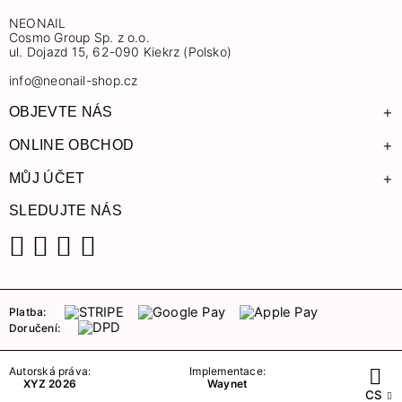
NEONAIL
Cosmo Group Sp. z o.o.
ul. Dojazd 15, 62-090 Kiekrz (Polsko)
info@neonail-shop.cz
+
OBJEVTE NÁS
+
ONLINE OBCHOD
+
MŮJ ÚČET
SLEDUJTE NÁS
Facebook
Instagram
YouTube
TikTok
Platba:
Doručení:
Autorská práva:
Implementace:
XYZ 2026
Waynet
CS