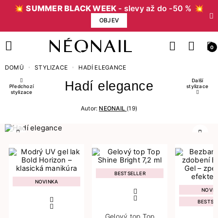
💥
SUMMER BLACK WEEK
- slevy až do -50 % 💥
OBJEV
0
DOMŮ
STYLIZACE
HADÍ ELEGANCE
Další
Hadí elegance
Předchozí
stylizace
stylizace
Autor:
NEONAIL
(19)
Předchozí
Další
BESTSELLER
NOVINKA
NOVI
BESTSE
Gelový top Top