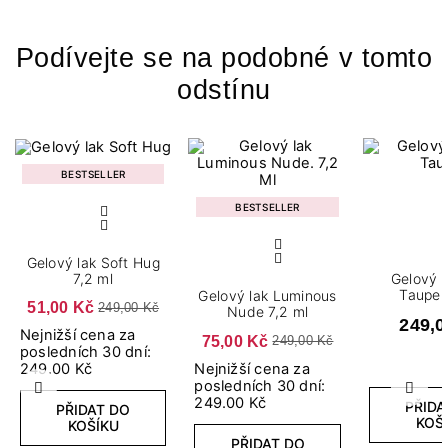
Podívejte se na podobné v tomto
odstínu
BESTSELLER
BESTSELLER
Gelový lak Soft Hug
7,2 ml
Gelový l
Taupe 
Gelový lak Luminous
51,00 Kč
249,00 Kč
Nude 7,2 ml
249,0
Nejnižší cena za
75,00 Kč
249,00 Kč
posledních 30 dní:
Nejnižší cena za
249.00 Kč
posledních 30 dní:
Předchozí
Další
249.00 Kč
PŘIDA
PŘIDAT DO
KOŠ
KOŠÍKU
PŘIDAT DO