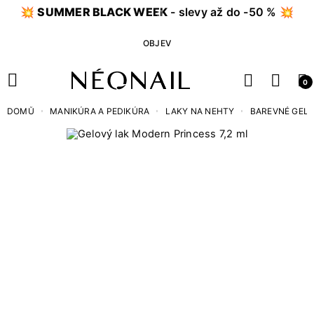
💥
SUMMER BLACK WEEK
- slevy až do -50 % 💥
OBJEV
0
DOMŮ
MANIKÚRA A PEDIKÚRA
LAKY NA NEHTY
BAREVNÉ GEL 