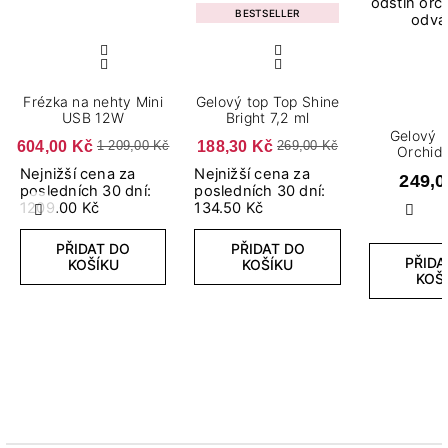
BESTSELLER
Frézka na nehty Mini
Gelový top Top Shine
USB 12W
Bright 7,2 ml
Gelový l
604,00 Kč
188,30 Kč
1 209,00 Kč
269,00 Kč
Orchid 
Nejnižší cena za
Nejnižší cena za
249,0
posledních 30 dní:
posledních 30 dní:
1209.00 Kč
134.50 Kč
Předchozí
Další
PŘIDAT DO
PŘIDAT DO
PŘIDA
KOŠÍKU
KOŠÍKU
KOŠ