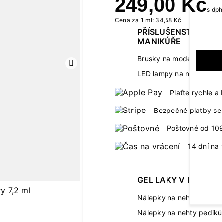
249,00 Kč
s dp
Cena za 1 ml: 34,58 Kč
PŘÍSLUŠENSTVÍ K
MANIKÚŘE
Brusky na modeláž neht
Další
LED lampy na nehty
Plaťte rychle 
Bezpečné platby se 
Poštovné od 10
14 dní na 
GEL LAKY V NÁLEPC
Nálepky na nehty manik
Nálepky na nehty pedikú