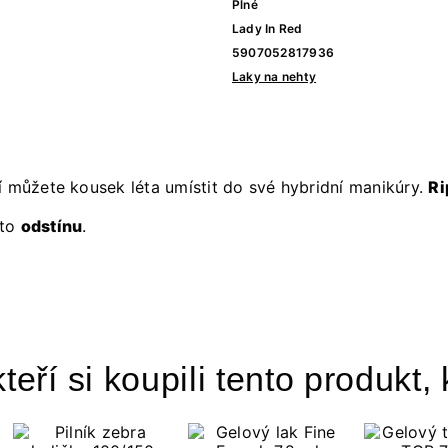
Plné
Lady In Red
5907052817936
Laky na nehty
í můžete kousek léta umístit do své hybridní manikúry.
Ri
mto
odstínu
.
teří si koupili tento produkt, 