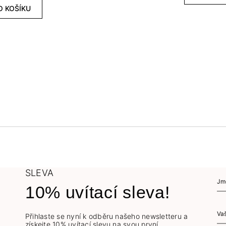
O KOŠÍKU
SLEVA
10% uvítací sleva!
Přihlaste se nyní k odběru našeho newsletteru a
získejte 10% uvítací slevu na svou první