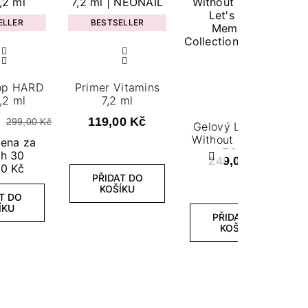
ELLER
BESTSELLER
ARD
Primer Vitamins
,2 ml
7,2 ml
č
119,00 Kč
299,00 Kč
Gelový Lak Days
Without Pressure
cena za
7,2 ml
ch 30
249,00 Kč
Další
50 Kč
PŘIDAT DO
KOŠÍKU
T DO
ÍKU
PŘIDAT DO
KOŠÍKU