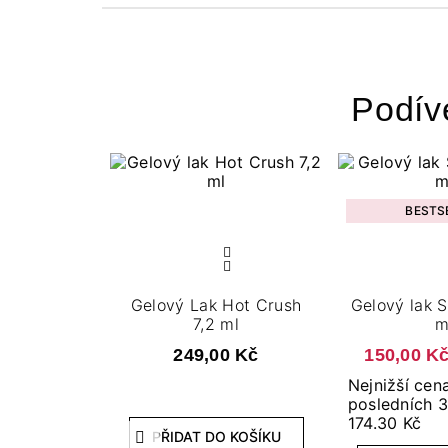
Podív
BESTS
Gelový Lak Hot Crush
Gelový lak 
7,2 ml
m
249,00 Kč
150,00 K
Nejnižší cen
posledních 3
174.30 Kč
PŘIDAT DO KOŠÍKU
Předchozí