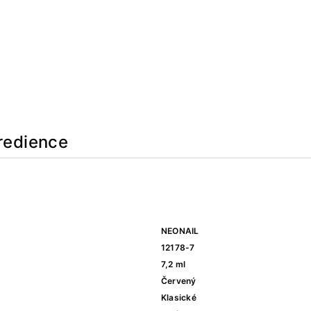
redience
NEONAIL
12178-7
7,2 ml
Červený
Klasické