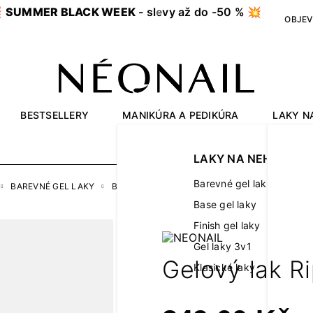

SUMMER BLACK WEEK
- slevy až do -50 % 💥
OBJEV
BESTSELLERY
MANIKÚRA A PEDIKÚRA
LAKY N
OUTLET
LAKY NA NEHTY
Barevné gel laky
BAREVNÉ GEL LAKY
BARVY
GELOVÝ LAK RIPE CHERRY 7,2 ML
Base gel laky
Finish gel laky
Gel laky 3v1
Gelový lak R
Klasické laky