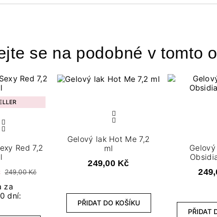
ejte se na podobné v tomto o
ELLER
Gelový lak Hot Me 7,2
Sexy Red 7,2
Gelový 
ml
l
Obsidia
249,00 Kč
č
249,
249,00 Kč
a za
0 dní:
PŘIDAT DO KOŠÍKU
PŘIDAT 