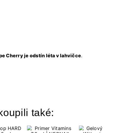
pe Cherry je odstín léta v lahvičce
.
koupili také: