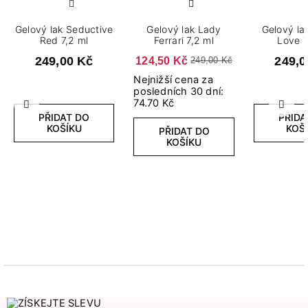
Gelový lak Seductive
Gelový lak Lady
Gelový la
Red 7,2 ml
Ferrari 7,2 ml
Love 7
249,00 Kč
124,50 Kč
249,0
249,00 Kč
Nejnižší cena za
posledních 30 dní:
74.70 Kč
Předchozí
Další
PŘIDAT DO
PŘIDA
KOŠÍKU
KOŠ
PŘIDAT DO
KOŠÍKU