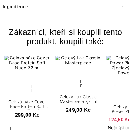
Ingredience
Zákazníci, kteří si koupili tento
produkt, koupili také:
Gelový Lak Classic
Masterpiece 7,2 ml
Gelová báze Cover
Base Protein Soft
Gelový L
249,00 Kč
Nude 7,2 ml
Power Pla
299,00 Kč
124,50 Kč
Nejnižší c
Předchozí
Další