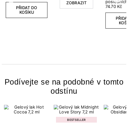
posledních
ZOBRAZIT
74.70 Kč
PŘIDAT DO
KOŠÍKU
PŘIDA
KOŠ
Podívejte se na podobné v tomto
odstínu
BESTSELLER