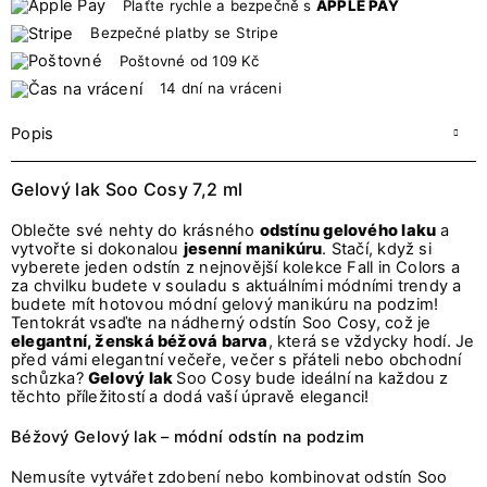
Plaťte rychle a bezpečně s
APPLE PAY
Bezpečné platby se Stripe
Poštovné od 109 Kč
14 dní na vráceni
Popis
Gelový lak Soo Cosy 7,2 ml
Oblečte své nehty do krásného
odstínu gelového laku
a
vytvořte si dokonalou
jesenní manikúru
. Stačí, když si
vyberete jeden odstín z nejnovější kolekce Fall in Colors a
za chvilku budete v souladu s aktuálními módními trendy a
budete mít hotovou módní gelový manikúru na podzim!
Tentokrát vsaďte na nádherný odstín Soo Cosy, což je
elegantní, ženská béžová barva
, která se vždycky hodí. Je
před vámi elegantní večeře, večer s přáteli nebo obchodní
schůzka?
Gelový lak
Soo Cosy bude ideální na každou z
těchto příležitostí a dodá vaší úpravě eleganci!
Béžový Gelový lak – módní odstín na podzim
Nemusíte vytvářet zdobení nebo kombinovat odstín Soo