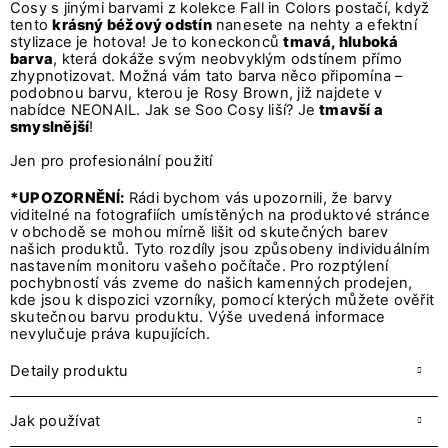
Cosy s jinými barvami z kolekce Fall in Colors postačí, když
tento
krásný béžový odstín
nanesete na nehty a efektní
stylizace je hotova! Je to koneckonců
tmavá, hluboká
barva
, která dokáže svým neobvyklým odstínem přímo
zhypnotizovat. Možná vám tato barva něco připomína –
podobnou barvu, kterou je Rosy Brown, již najdete v
nabídce NEONAIL. Jak se Soo Cosy liší? Je
tmavší a
smyslnější
!
Jen pro profesionální použití
*UPOZORNĚNÍ:
Rádi bychom vás upozornili, že barvy
viditelné na fotografiích umístěných na produktové stránce
v obchodě se mohou mírně lišit od skutečných barev
našich produktů. Tyto rozdíly jsou způsobeny individuálním
nastavením monitoru vašeho počítače. Pro rozptýlení
pochybností vás zveme do našich kamenných prodejen,
kde jsou k dispozici vzorníky, pomocí kterých můžete ověřit
skutečnou barvu produktu. Výše uvedená informace
nevylučuje práva kupujících.
Detaily produktu
Jak používat