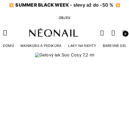
💥
SUMMER BLACK WEEK
- slevy až do -50 % 💥
OBJEV
0
DOMŮ
MANIKÚRA A PEDIKÚRA
LAKY NA NEHTY
BAREVNÉ GEL 