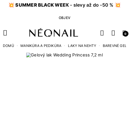
💥
SUMMER BLACK WEEK
- slevy až do -50 % 💥
OBJEV
0
DOMŮ
MANIKÚRA A PEDIKÚRA
LAKY NA NEHTY
BAREVNÉ GEL 