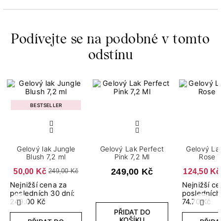
Podívejte se na podobné v tomto
odstínu
BESTSELLER
Gelový lak Jungle
Gelový Lak Perfect
Gelový Lak Perfe
Blush 7,2 ml
Pink 7,2 Ml
Rose 7
50,00 Kč
249,00 Kč
124,50 Kč
249,00 Kč
Nejnižší cena za
Nejnižší c
posledních 30 dní:
posledních
249.00 Kč
74.70 Kč
Předchozí
Další
PŘIDAT DO
KOŠÍKU