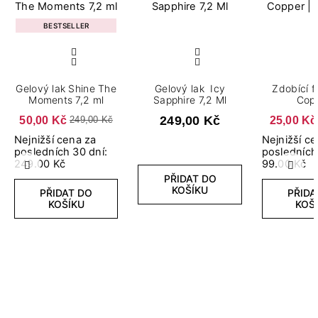
BESTSELLER
Gelový lak Shine The
Gelový lak Icy
Zdobící f
Moments 7,2 ml
Sapphire 7,2 Ml
Cop
50,00 Kč
249,00 Kč
25,00 Kč
249,00 Kč
Nejnižší cena za
Nejnižší c
posledních 30 dní:
posledních
249.00 Kč
99.00 Kč
Předchozí
Další
PŘIDAT DO
KOŠÍKU
PŘIDAT DO
PŘIDA
KOŠÍKU
KOŠ