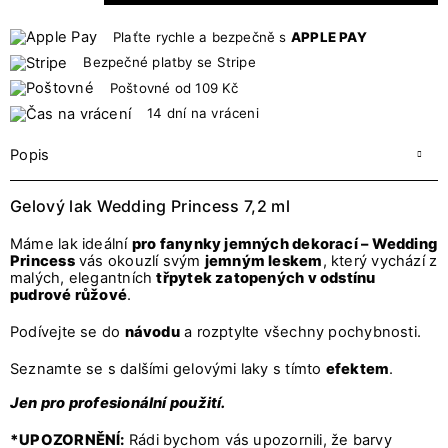
Plaťte rychle a bezpečně s
APPLE PAY
Bezpečné platby se Stripe
Poštovné od 109 Kč
14 dní na vráceni
Popis
Gelový lak Wedding Princess 7,2 ml
Máme lak ideální
pro fanynky jemných dekorací – Wedding
Princess
vás okouzlí svým
jemným leskem
, který vychází z
malých, elegantních
třpytek zatopených v odstínu
pudrové růžové
.
Podívejte se do
návodu
a rozptylte všechny pochybnosti.
Seznamte se s dalšími gelovými laky s tímto
efektem
.
Jen pro profesionální použití.
*UPOZORNĚNÍ:
Rádi bychom vás upozornili, že barvy