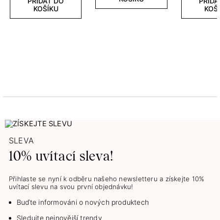
PŘIDAT DO
PŘIDA
KOŠÍKU
KOŠ
SLEVA
10% uvítací sleva!
Přihlaste se nyní k odběru našeho newsletteru a získejte 10%
uvítací slevu na svou první objednávku!
Buďte informováni o nových produktech
Sledujte nejnovější trendy