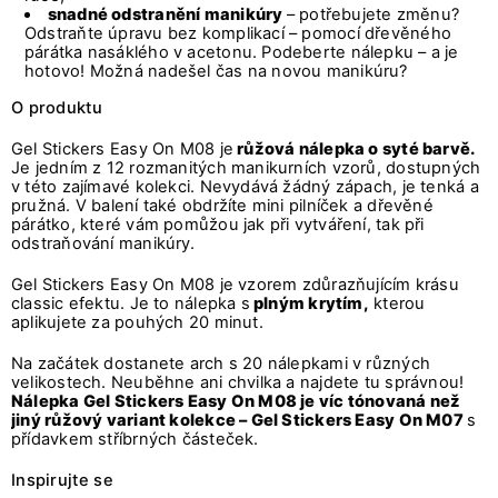
snadné odstranění manikúry
– potřebujete změnu?
Odstraňte úpravu bez komplikací – pomocí dřevěného
párátka nasáklého v acetonu. Podeberte nálepku – a je
hotovo! Možná nadešel čas na novou manikúru?
O produktu
Gel Stickers Easy On M08 je
růžová nálepka o syté barvě.
Je jedním z 12 rozmanitých manikurních vzorů, dostupných
v této zajímavé kolekci. Nevydává žádný zápach, je tenká a
pružná. V balení také obdržíte mini pilníček a dřevěné
párátko, které vám pomůžou jak při vytváření, tak při
odstraňování manikúry.
Gel Stickers Easy On M08 je vzorem zdůrazňujícím krásu
classic efektu. Je to nálepka s
plným krytím,
kterou
aplikujete za pouhých 20 minut.
Na začátek dostanete arch s 20 nálepkami v různých
velikostech. Neuběhne ani chvilka a najdete tu správnou!
Nálepka Gel Stickers Easy On M08 je víc tónovaná než
jiný růžový variant kolekce – Gel Stickers Easy On M07
s
přídavkem stříbrných částeček.
Inspirujte se