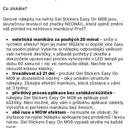
Co získáte?
Gelové nálepky na nehty Gel Stickers Easy On M08 jsou
skutečnou revolucí od značky NEONAIL, která úplně změní
váš pohled na nehtovou manikúru! Proč?
estetická manikúra za pouhých 20 minut
– sníte o
rychlém efektu? Nyní jej máte! Můžete si dopřát více času
na osobní plány! Vyberte si nálepku odpovídající velikosti
vaší nehtové destičky, v případě potřeby ji zkraťte a
dokončete upravovací proces vytvrzením v LED lampě po
dobu 60 sekund – nic víc nemusíte dělat. Nechte se
okouzlit krásou klasiky;
trvanlivost až 21 dní
– produkt Gel Stickers Easy On
M08 je dostatečně odolný – díky unikátní struktuře
nálepky. Získejte efektní manikúru, která zůstane s vámi
až 3 týdny;
přívětivý proces aplikace bez zatékání kůžiček
–
nálepku Gel Stickers Easy On M08 se aplikuje pod
kůžičky. Není možné, aby vám v průběhu aplikace zatekly.
Vytvořte si perfektní manikúru bez šmouh;
obě ruce s WOW efektem
– nemusíte se obávat, že
stylizace nevyjde! Nálepku aplikujete bez problémů i levou
rukou. Gel Stickers Easy On M08 vypadá skvěle na každé
ruce;