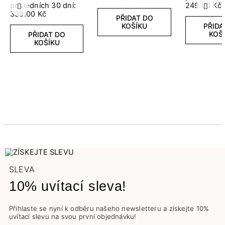
posledních 30 dní:
249.00 Kč
Předchozí
Další
339.00 Kč
PŘIDAT DO
KOŠÍKU
PŘIDA
KOŠ
PŘIDAT DO
KOŠÍKU
SLEVA
10% uvítací sleva!
Přihlaste se nyní k odběru našeho newsletteru a získejte 10%
uvítací slevu na svou první objednávku!