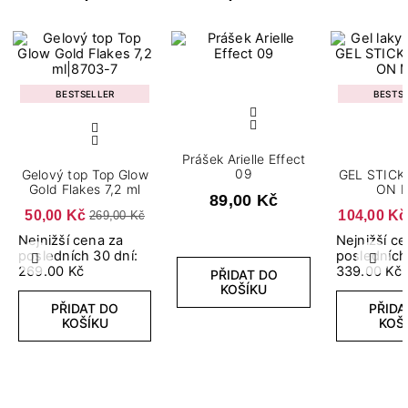
BESTSELLER
BESTS
Prášek Arielle Effect
09
Gelový top Top Glow
GEL STICK
Gold Flakes 7,2 ml
ON 
89,00 Kč
50,00 Kč
104,00 Kč
269,00 Kč
Nejnižší cena za
Nejnižší c
posledních 30 dní:
posledních
Předchozí
Další
269.00 Kč
339.00 Kč
PŘIDAT DO
KOŠÍKU
PŘIDAT DO
PŘIDA
KOŠÍKU
KOŠ