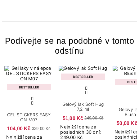
Podívejte se na podobné v tomto
odstínu
BESTSELLER
BESTS
BESTSELLER
Gelový lak Soft Hug
7,2 ml
Gelový la
Blush 
GEL STICKERS EASY
51,00 Kč
249,00 Kč
ON M07
50,00 Kč
Nejnižší cena za
104,00 Kč
339,00 Kč
Nejnižší c
posledních 30 dní:
Nejnižší cena za
posledních
249.00 Kč