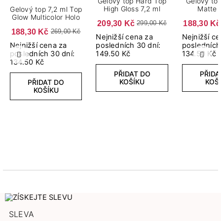
Gelový top Hard Top
Gelový to
High Gloss 7,2 ml
Matte 
Gelový top 7,2 ml Top
Glow Multicolor Holo
209,30 Kč
188,30 Kč
299,00 Kč
188,30 Kč
269,00 Kč
Nejnižší cena za
Nejnižší c
Nejnižší cena za
posledních 30 dní:
posledních
posledních 30 dní:
149.50 Kč
134.50 Kč
Předchozí
Další
134.50 Kč
PŘIDAT DO
PŘIDA
KOŠÍKU
KOŠ
PŘIDAT DO
KOŠÍKU
SLEVA