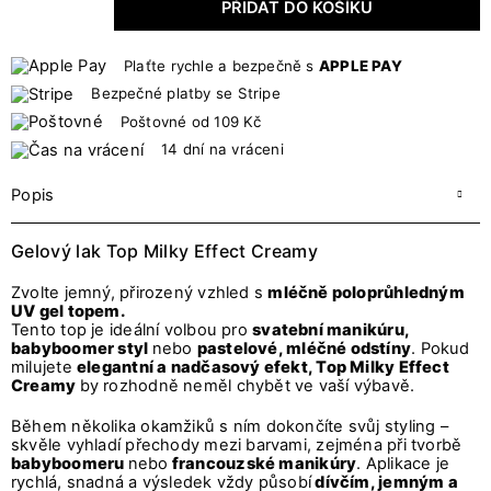
PŘIDAT DO KOŠÍKU
Plaťte rychle a bezpečně s
APPLE PAY
Bezpečné platby se Stripe
Poštovné od 109 Kč
14 dní na vráceni
Popis
Gelový lak Top Milky Effect Creamy
Zvolte jemný, přirozený vzhled s
mléčně poloprůhledným
UV gel topem.
Tento top je ideální volbou pro
svatební manikúru,
babyboomer styl
nebo
pastelové, mléčné odstíny
. Pokud
milujete
elegantní a nadčasový efekt, Top Milky Effect
Creamy
by rozhodně neměl chybět ve vaší výbavě.
Během několika okamžiků s ním dokončíte svůj styling –
skvěle vyhladí přechody mezi barvami, zejména při tvorbě
babyboomeru
nebo
francouzské manikúry
. Aplikace je
rychlá, snadná a výsledek vždy působí
dívčím, jemným a