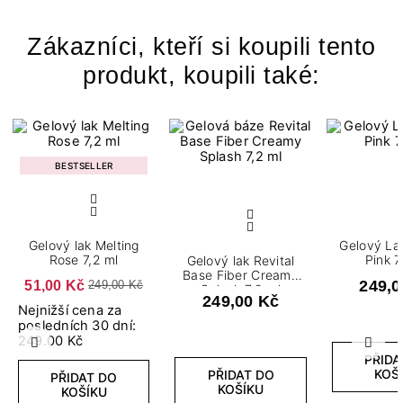
Zákazníci, kteří si koupili tento
produkt, koupili také:
BESTSELLER
Gelový lak Melting
Gelový Lak Perfe
Rose 7,2 ml
Pink 7
Gelový lak Revital
Base Fiber Creamy
51,00 Kč
249,0
249,00 Kč
Splash 7,2 ml
249,00 Kč
Nejnižší cena za
posledních 30 dní:
249.00 Kč
Předchozí
Další
PŘIDA
KOŠ
PŘIDAT DO
PŘIDAT DO
KOŠÍKU
KOŠÍKU