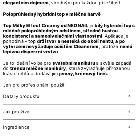
elegantním dojmem
, vhodným pro každou příležitost.
Poloprůhledný hybridní top v mléčné barvě
Top Milky Effect Creamy od NEONAIL
je
bílý hybridní top s
mléčně poloprůhledným odstínem, středně hustou
konzistencí a samonivelačními vlastnostmi
. Aplikace je
pohodlná – top
drží tvar a nestéká do okolí nehtu, a po
vytvrzení nevyžaduje očištění Cleanerem
, protože
nemá
lepivou disperzní vrstvu
.
Je to ideální volba pro
svatební manikúru
a skvěle zapadá
do
trendu mléčné manikúry
, která zvýrazňuje přirozenou
krásu nehtů a dodává jim
jemný, krémový finiš.
Jen pro profesionální použití
Detaily produktu
Jak používat
Ingredience