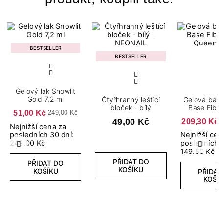
BESTSELLER
BESTSELLER
Gelový lak Snowlit
Gold 7,2 ml
Čtyřhranný leštící
Gelová báz
bloček - bílý
Base Fib
51,00 Kč
249,00 Kč
Queen 
49,00 Kč
209,30 Kč
Nejnižší cena za
posledních 30 dní:
Nejnižší c
249.00 Kč
posledních
Předchozí
Další
149.50 Kč
PŘIDAT DO
PŘIDAT DO
KOŠÍKU
KOŠÍKU
PŘIDA
KOŠ