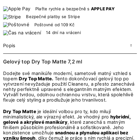
Plaťte rychle a bezpečně s
APPLE PAY
Bezpečné platby se Stripe
Poštovné od 109 Kč
14 dní na vráceni
Popis
Gelový top Dry Top Matte 7,2 ml
Dodejte své manikúře moderní, sametově matný vzhled s
topem
Dry Top Matte.
Tento dokončovací gelový top po
vytvrzení nevyžaduje použití Cleaneru, a přesto zanechává
nehty perfektně upravené s elegantním matným efektem.
Vytváří tvrdou, odolnou ochrannou vrstvu, která spolehlivě
fixuje celý styling a prodlužuje jeho trvanlivost.
Dry Top Matte
je ideální volbou pro ty, kdo milují
minimalistický, ale výrazný efekt. Je vhodný pro
hybridní,
gelové a akrylové manikúry
, které zanechá s matným
finišem působícím profesionálně a sofistikovaně. Jeho
konzistence umožňuje
snadnou a plynulou aplikaci bez
vzniku šmouh
, díky čemuž je práce s ním rychlá a precizní.