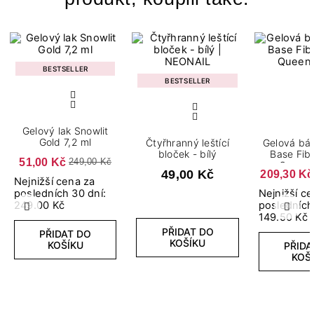
BESTSELLER
BESTSELLER
Gelový lak Snowlit
Gold 7,2 ml
Čtyřhranný leštící
Gelová báz
bloček - bílý
Base Fib
51,00 Kč
249,00 Kč
Queen 
49,00 Kč
209,30 Kč
Nejnižší cena za
posledních 30 dní:
Nejnižší c
249.00 Kč
posledních
Předchozí
Další
149.50 Kč
PŘIDAT DO
PŘIDAT DO
KOŠÍKU
KOŠÍKU
PŘIDA
KOŠ