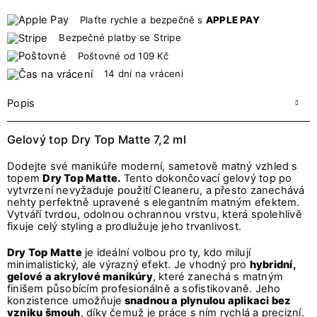
Plaťte rychle a bezpečně s
APPLE PAY
Bezpečné platby se Stripe
Poštovné od 109 Kč
14 dní na vráceni
Popis
Gelový top Dry Top Matte 7,2 ml
Dodejte své manikúře moderní, sametově matný vzhled s
topem
Dry Top Matte.
Tento dokončovací gelový top po
vytvrzení nevyžaduje použití Cleaneru, a přesto zanechává
nehty perfektně upravené s elegantním matným efektem.
Vytváří tvrdou, odolnou ochrannou vrstvu, která spolehlivě
fixuje celý styling a prodlužuje jeho trvanlivost.
Dry Top Matte
je ideální volbou pro ty, kdo milují
minimalistický, ale výrazný efekt. Je vhodný pro
hybridní,
gelové a akrylové manikúry
, které zanechá s matným
finišem působícím profesionálně a sofistikovaně. Jeho
konzistence umožňuje
snadnou a plynulou aplikaci bez
vzniku šmouh
, díky čemuž je práce s ním rychlá a precizní.