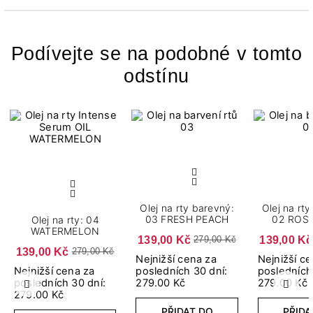
Podívejte se na podobné v tomto
odstínu
Olej na rty barevný:
Olej na rt
03 FRESH PEACH
02 ROS
Olej na rty: 04
WATERMELON
139,00 Kč
139,00 Kč
279,00 Kč
139,00 Kč
279,00 Kč
Nejnižší cena za
Nejnižší c
Nejnižší cena za
posledních 30 dní:
posledních
posledních 30 dní:
279.00 Kč
279.00 Kč
Předchozí
Další
279.00 Kč
PŘIDAT DO
PŘIDA