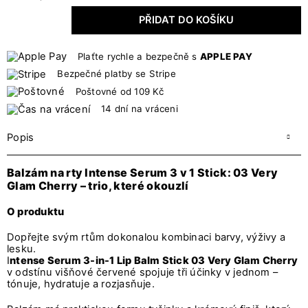
PŘIDAT DO KOŠÍKU
Plaťte rychle a bezpečně s
APPLE PAY
Bezpečné platby se Stripe
Poštovné od 109 Kč
14 dní na vráceni
Popis
Balzám na rty Intense Serum 3 v 1 Stick: 03 Very
Glam Cherry – trio, které okouzlí
O produktu
Dopřejte svým rtům dokonalou kombinaci barvy, výživy a
lesku.
I
ntense Serum 3-in-1 Lip Balm Stick 03 Very Glam Cherry
v odstínu višňové červené spojuje tři účinky v jednom –
tónuje, hydratuje a rozjasňuje.