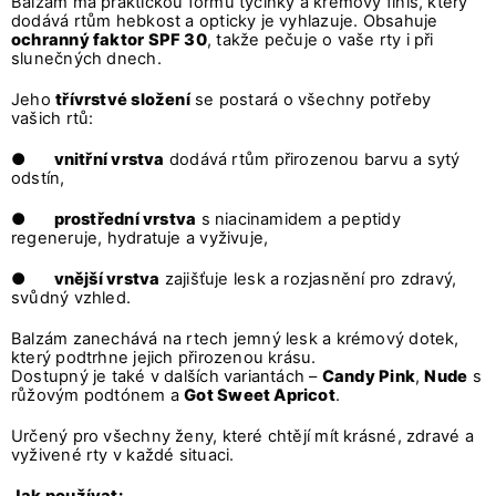
Balzám má praktickou formu tyčinky a krémový finiš, který
dodává rtům hebkost a opticky je vyhlazuje. Obsahuje
ochranný faktor SPF 30
, takže pečuje o vaše rty i při
slunečných dnech.
Jeho
třívrstvé složení
se postará o všechny potřeby
vašich rtů:
●
vnitřní vrstva
dodává rtům přirozenou barvu a sytý
odstín,
●
prostřední vrstva
s niacinamidem a peptidy
regeneruje, hydratuje a vyživuje,
●
vnější vrstva
zajišťuje lesk a rozjasnění pro zdravý,
svůdný vzhled.
Balzám zanechává na rtech jemný lesk a krémový dotek,
který podtrhne jejich přirozenou krásu.
Dostupný je také v dalších variantách –
Candy Pink
,
Nude
s
růžovým podtónem a
Got Sweet Apricot
.
Určený pro všechny ženy, které chtějí mít krásné, zdravé a
vyživené rty v každé situaci.
Jak používat: