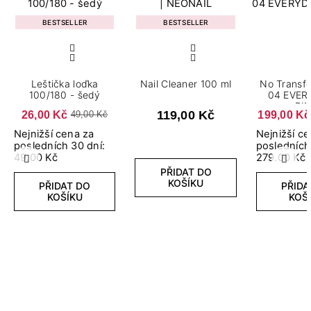
BESTSELLER
BESTSELLER
Leštička loďka
Nail Cleaner 100 ml
No Transfe
100/180 - šedý
04 EVER
PI
26,00 Kč
119,00 Kč
199,00 Kč
49,00 Kč
Nejnižší cena za
Nejnižší c
posledních 30 dní:
posledních
49.00 Kč
279.00 Kč
Předchozí
Další
PŘIDAT DO
KOŠÍKU
PŘIDAT DO
PŘIDA
KOŠÍKU
KOŠ