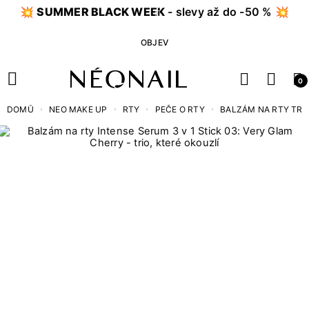
💥
SUMMER BLACK WEEK
- slevy až do -50 % 💥
OBJEV
0
DOMŮ
NEO MAKE UP
RTY
PEČE O RTY
BALZÁM NA RTY TRI