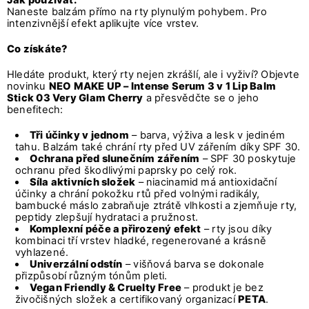
Naneste balzám přímo na rty plynulým pohybem. Pro
intenzivnější efekt aplikujte více vrstev.
Co získáte
?
Hledáte produkt, který rty nejen zkrášlí, ale i vyživí? Objevte
novinku
NEO MAKE UP – Intense Serum 3 v 1 Lip Balm
Stick 03 Very Glam Cherry
a přesvědčte se o jeho
benefitech:
Tři účinky v jednom
– barva, výživa a lesk v jediném
tahu. Balzám také chrání rty před UV zářením díky SPF 30.
Ochrana před slunečním zářením
– SPF 30 poskytuje
ochranu před škodlivými paprsky po celý rok.
Síla aktivních složek
– niacinamid má antioxidační
účinky a chrání pokožku rtů před volnými radikály,
bambucké máslo zabraňuje ztrátě vlhkosti a zjemňuje rty,
peptidy zlepšují hydrataci a pružnost.
Komplexní péče a přirozený efekt
– rty jsou díky
kombinaci tří vrstev hladké, regenerované a krásně
vyhlazené.
Univerzální odstín
– višňová barva se dokonale
přizpůsobí různým tónům pleti.
Vegan Friendly & Cruelty Free
– produkt je bez
živočišných složek a certifikovaný organizací
PETA
.