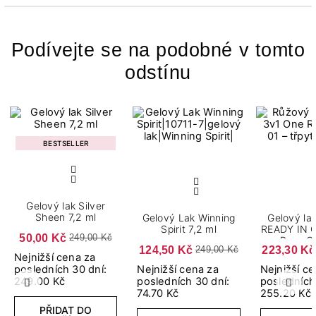
Podívejte se na podobné v tomto
odstínu
BESTSELLER
Gelový lak Silver
Sheen 7,2 ml
Gelový Lak Winning
Gelový lak
Spirit 7,2 ml
READY IN 
50,00 Kč
249,00 Kč
Rose G
124,50 Kč
223,30 Kč
249,00 Kč
Nejnižší cena za
posledních 30 dní:
Nejnižší cena za
Nejnižší c
249.00 Kč
posledních 30 dní:
posledních
Předchozí
Další
74.70 Kč
255.20 Kč
PŘIDAT DO