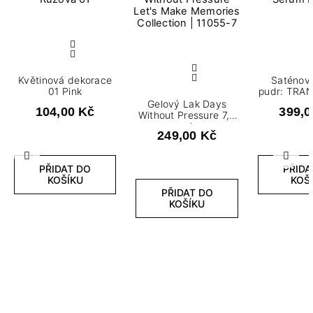
Květinová dekorace
Saténov
01 Pink
pudr: TRA
Gelový Lak Days
104,00 Kč
399,0
Without Pressure 7,2
ml
249,00 Kč
Předchozí
Další
PŘIDAT DO
PŘIDA
KOŠÍKU
KOŠ
PŘIDAT DO
KOŠÍKU