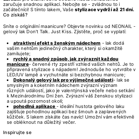
zaručuje snadnou aplikaci. Nebojte se - zvládnou to i
začátečníci! S tímto lakem, Vaše
stylizace vydrží až 21 dní.
Co získáš?
Sníte o originální maanicure? Objevte novinku od NEONAIL -
gelový lak Don't Talk. Just Kiss. Zjistěte, proč se vyplatí:
atraktivní efekt s ženským nádechem
- lak dodá
vašim nehtům jedinečný charakter, který si okamžitě
zamilujete;
rychlý a snadný způsob, jak zvýraznit každou
manicure
- červené rty zpestří vzhled vašich nehtů. Je to
připravená stylizace s nápadem! Jednoduše ho vytvrdíte v
LED/UV lampě a vychutnáte si bezchybnou manicure;
Dokonalý gelový lak pro výjimečné události
- lak se
smyslným a koketním nádechem zvýrazní význam
různých událostí, jako je valentýnská večeře nebo setkání
k Mezinárodnímu Dni žen. Zvýrazní váš ženskou stylizaci
a upoutá pozornost okolí;
pohodlná aplikace
- ideální hustota gelového laku
zajišťuje pohodlnou aplikaci bez šmouh a zaplavených
kůžiček. S lakem získáte čas navíc! Umožní vám efektivně
se obléknout na důležitý večer.
Inspirujte se