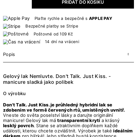
PŘIDAT DO KOŠÍKU
Plaťte rychle a bezpečně s
APPLE PAY
Bezpečné platby se Stripe
Poštovné od 109 Kč
14 dní na vráceni
Popis
Gelový lak Nemluvte. Don't Talk. Just Kiss. -
manicure sladká jako polibek
O výrobku
Don't Talk. Just Kiss. je průhledný hybridní lak se
zdobením ve formě červených rtů, umístěných uvnitř.
Vneste do světa poselství lásky a darujte originální
manicure! Gelový lak má
transparentní krytí
a krásný
lesklý povrch
. Stane se atraktivním doplňkem každé
události, kterou chcete ozvláštnit. Výrobek je také
ideálním
dárkem
pro blízké! Jeho středně hustá konzistence