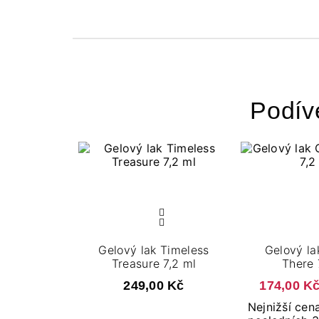
Podív
Gelový lak Timeless
Gelový l
Treasure 7,2 ml
There 
249,00 Kč
174,00 K
Nejnižší cen