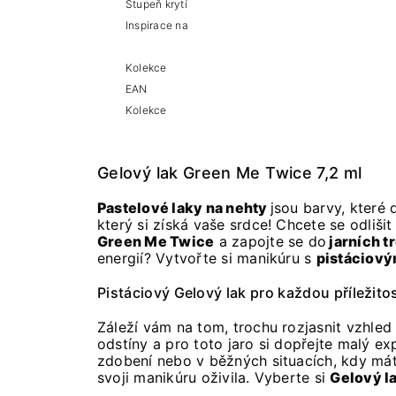
Stupeň krytí
Inspirace na
Kolekce
EAN
Kolekce
Gelový lak Green Me Twice 7,2 ml
Pastelové laky na nehty
jsou barvy, které
který si získá vaše srdce! Chcete se odliši
Green Me Twice
a zapojte se do
jarních t
energií? Vytvořte si manikúru s
pistáciov
Pistáciový Gelový lak pro každou příležitos
Záleží vám na tom, trochu rozjasnit vzhle
odstíny a pro toto jaro si dopřejte malý e
zdobení nebo v běžných situacích, kdy má
svoji manikúru oživila. Vyberte si
Gelový l