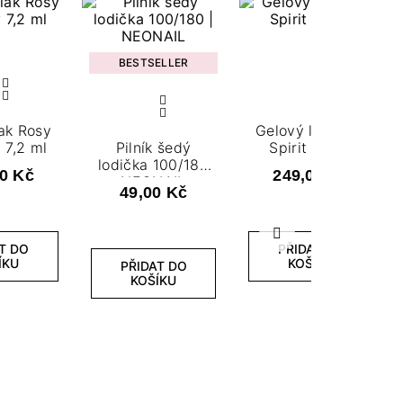
BESTSELLER
ak Rosy
Gelový lak Love
7,2 ml
Pilník šedý
Spirit 7,2 ml
lodička 100/180
0 Kč
249,00 Kč
NEONAIL
49,00 Kč
Další
T DO
PŘIDAT DO
ÍKU
KOŠÍKU
PŘIDAT DO
KOŠÍKU