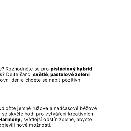
úře? Rozhodněte se pro
pistáciový hybrid
,
ás? Dejte šanci
světlé, pastelové zeleni
ovní den a chcete se nabít pozitivní
! Odložte jemné růžové a nadčasové béžové
e
se skvěle hodí pro vytváření kreativních
 Harmony
, světlejší odstín zeleně, abyste
bjevili nové možnosti.