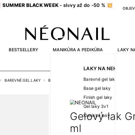

SUMMER BLACK WEEK
- slevy až do -50 % 💥
OBJEV
BESTSELLERY
MANIKÚRA A PEDIKÚRA
LAKY N
OUTLET
LAKY NA NEHTY
Barevné gel laky
BAREVNÉ GEL LAKY
BARVY
GELOVÝ LAK GREEN ME TWICE 7,2 M
Base gel laky
Finish gel laky
Gel laky 3v1
Gelový lak G
Klasické laky
ml