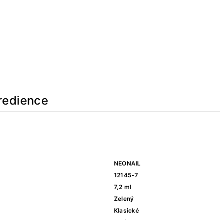
redience
NEONAIL
12145-7
7,2 ml
Zelený
Klasické