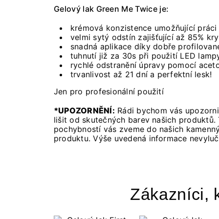
Gelový lak Green Me Twice je:
krémová konzistence umožňující práci 
velmi sytý odstín zajišťující až 85% krytí
snadná aplikace díky dobře profilovan
tuhnutí již za 30s při použití LED lam
rychlé odstranění úpravy pomocí acet
trvanlivost až 21 dní a perfektní lesk!
Jen pro profesionální použití
*UPOZORNĚNÍ:
Rádi bychom vás upozornil
lišit od skutečných barev našich produktů.
pochybností vás zveme do našich kamennýc
produktu. Výše uvedená informace nevyluču
Zákazníci, k