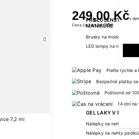
249,00 Kč
s dp
PŘÍSLUŠENSTVÍ K
MANIKÚŘE
Cena za 1 ml: 34,58 Kč
Brusky na modeláž neht
Další
LED lampy na nehty
Plaťte rychle 
Bezpečné platby se 
Poštovné od 10
14 dní na 
GEL LAKY V NÁLEPC
Nálepky na nehty manik
Nálepky na nehty pedikú