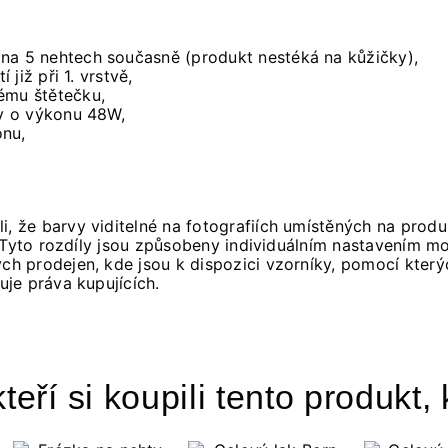
na 5 nehtech současně (produkt nestéká na kůžičky),
 již při 1. vrstvě,
ému štětečku,
py o výkonu 48W,
onu,
i, že barvy viditelné na fotografiích umístěných na pro
 Tyto rozdíly jsou způsobeny individuálním nastavením mo
h prodejen, kde jsou k dispozici vzorníky, pomocí který
je práva kupujících.
teří si koupili tento produkt, 