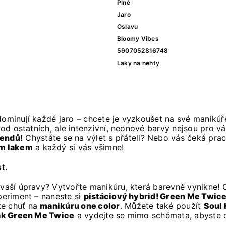
Plné
Jaro
Oslavu
Bloomy Vibes
5907052816748
Laky na nehty
 dominují každé jaro – chcete je vyzkoušet na své manik
t od ostatních, ale intenzivní, neonové barvy nejsou pro v
rendů!
Chystáte se na výlet s přáteli? Nebo vás čeká prac
ým lakem
a každý si vás všimne!
t.
d vaší úpravy? Vytvořte manikúru, která barevně vynikne
xperiment – naneste si
pistáciový hybrid! Green Me Twic
te chuť na
manikúru one color
. Můžete také použít
Soul
ak Green Me Twice
a vydejte se mimo schémata, abyste o