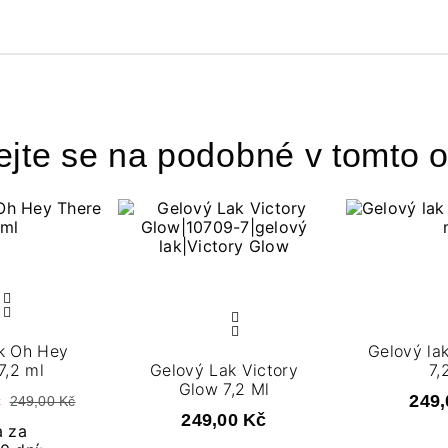
ejte se na podobné v tomto o
ak Oh Hey
Gelový la
7,2 ml
Gelový Lak Victory
7,
Glow 7,2 Ml
č
249,
249,00 Kč
249,00 Kč
a za