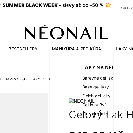

SUMMER BLACK WEEK
- slevy až do -50 % 💥
OBJEV
BESTSELLERY
MANIKÚRA A PEDIKÚRA
LAKY N
OUTLET
LAKY NA NEHTY
Barevné gel laky
BAREVNÉ GEL LAKY
BARVY
GELOVÝ LAK HOT COCOA 7,2 ML
Base gel laky
Finish gel laky
Gel laky 3v1
Gelový Lak H
Klasické laky