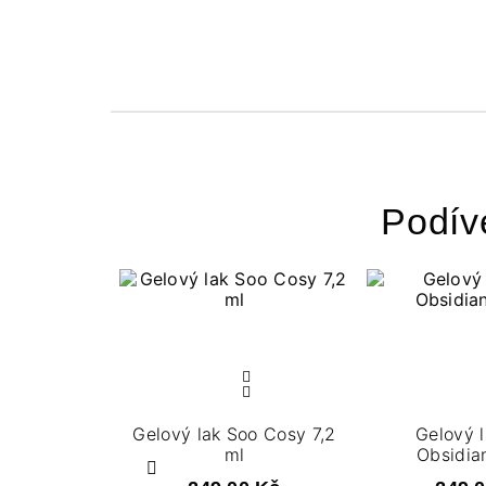
Podív
Gelový lak Soo Cosy 7,2
Gelový 
ml
Obsidian
Předchozí