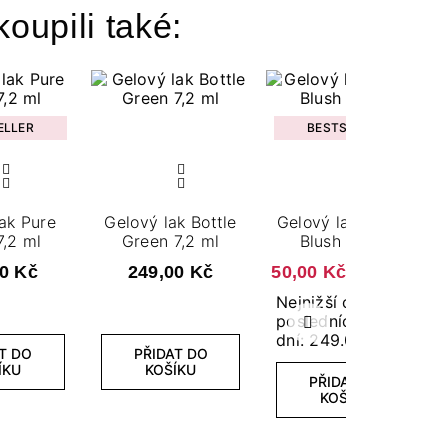
koupili také:
ELLER
BESTSELLER
ak Pure
Gelový lak Bottle
Gelový lak Jungle
7,2 ml
Green 7,2 ml
Blush 7,2 ml
0 Kč
249,00 Kč
50,00 Kč
249,00 Kč
Nejnižší cena za
posledních 30
Další
dní: 249.00 Kč
T DO
PŘIDAT DO
ÍKU
KOŠÍKU
PŘIDAT DO
KOŠÍKU