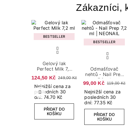
Zákazníci, k
BESTSELLER
BESTSELLER
Gelový lak
Perfect Milk 7,2
Odmašťovač
ml
nehtů - Nail Prep
124,50 Kč
249,00 Kč
7,2 ml
99,00 Kč
119,00 Kč
Nejnižší cena za
posledních 30
Nejnižší cena za
Předchozí
dní: 74.70 Kč
posledních 30
dní: 77.35 Kč
PŘIDAT DO
KOŠÍKU
PŘIDAT DO
KOŠÍKU