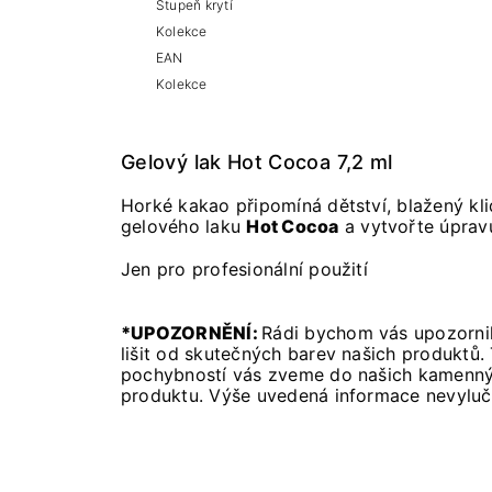
Stupeň krytí
Kolekce
EAN
Kolekce
Gelový lak Hot Cocoa 7,2 ml
Horké kakao připomíná dětství, blažený kl
gelového laku
Hot Cocoa
a vytvořte úpravu
Jen pro profesionální použití
*UPOZORNĚNÍ:
Rádi bychom vás upozornil
lišit od skutečných barev našich produktů.
pochybností vás zveme do našich kamennýc
produktu. Výše uvedená informace nevyluču