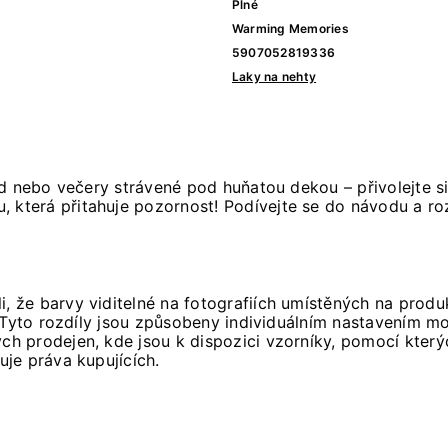
Plné
Warming Memories
5907052819336
Laky na nehty
id nebo večery strávené pod huňatou dekou – přivolejte 
, která přitahuje pozornost! Podívejte se do návodu a r
i, že barvy viditelné na fotografiích umístěných na pro
 Tyto rozdíly jsou způsobeny individuálním nastavením mo
h prodejen, kde jsou k dispozici vzorníky, pomocí který
je práva kupujících.