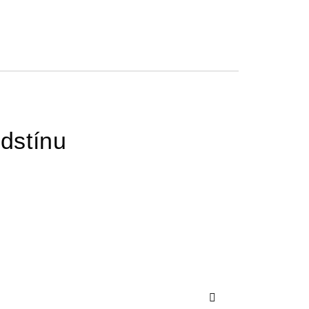
dstínu
Další