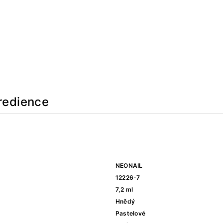
redience
NEONAIL
12226-7
7,2 ml
Hnědý
Pastelové