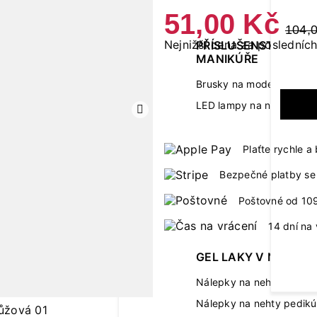
51,00 Kč
104,
Nejnižší cena za posledních
PŘÍSLUŠENSTVÍ K
MANIKÚŘE
Brusky na modeláž neht
LED lampy na nehty
Další
Plaťte rychle 
Bezpečné platby se 
Poštovné od 10
14 dní na 
GEL LAKY V NÁLEPC
Nálepky na nehty manik
Nálepky na nehty pedikú