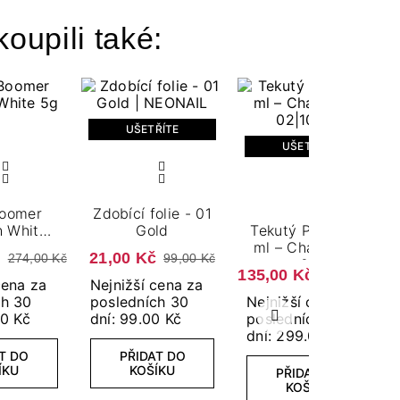
koupili také:
UŠETŘÍTE
UŠETŘÍTE
oomer
Zdobící folie - 01
h White
Gold
Tekutý Prach 6,5
g
ml – Chameleon
č
21,00 Kč
274,00 Kč
99,00 Kč
02
135,00 Kč
299,00 Kč
cena za
Nejnižší cena za
ch 30
posledních 30
Nejnižší cena za
40 Kč
dní: 99.00 Kč
posledních 30
Další
dní: 299.00 Kč
T DO
PŘIDAT DO
ÍKU
KOŠÍKU
PŘIDAT DO
KOŠÍKU