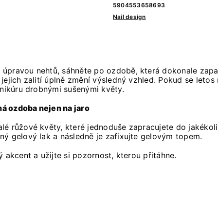
5904553658693
Nail design
 úpravou nehtů, sáhněte po ozdobě, která dokonale zapa
ejich zalití úplně změní výsledný vzhled. Pokud se letos 
anikúru drobnými sušenými květy.
á ozdoba nejen na jaro
lé růžové květy, které jednoduše zapracujete do jakékoli
ný gelový lak a následně je zafixujte gelovým topem.
 akcent a užijte si pozornost, kterou přitáhne.