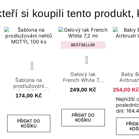
teří si koupili tento produkt, 
BESTSELLER
Gelový lak
Baby B
Šablona na
French White 7,2
Airbrus
prodlužování
ml
5
249,00 Kč
254,00 K
nehtů MOTÝL 100
174,00 Kč
ks
Nejnižší 
poslední
dní: 164.
PŘIDAT DO
KOŠÍKU
PŘIDAT DO
PŘIDA
KOŠÍKU
KOŠ