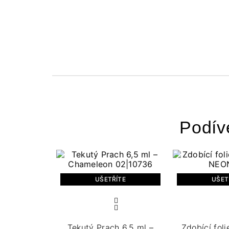
Podív
UŠETŘÍTE
UŠET
Tekutý Prach 6,5 ml –
Zdobící foli