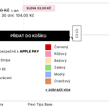
Cover Base
Protein Collection
SLEVA 53,00 KČ
00 Kč
s dph
Revital Base Fibe
 30 dní: 104.00 Kč
DOPLŇKY A POTŘEBY
TEKU
Collection
Pilníky, leštičky a bloky
Cleane
ů
Kleštičky a nůžky
Aceton
KLASICKÉ
ZOBRAZIT
PŘIDAT DO KOŠÍKU
LAKY
PODLE BARVY
Primer
Štětečky
mastno
Příslušenství pro prodloužení
Červený
nehtů
Přípra
a bezpečně s
APPLE PAY
Růžový
Příslušenství pro zdobení nehtů
Stripe
Bežový
Doplňky k přístrojům
Zelený
9 Kč
+ zobrazit více
Modrý
vráceni
Oranžový
E
FLEXI TIPS SYSTEM
+ zobrazit více
úra
Flexi Tips
ra
Flexi Tips Base