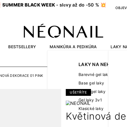

SUMMER BLACK WEEK
- slevy až do -50 % 💥
OBJEV
BESTSELLERY
MANIKÚRA A PEDIKÚRA
LAKY N
OUTLET
LAKY NA NEHTY
Barevné gel laky
NOVÁ DEKORACE 01 PINK
Base gel laky
Finish gel laky
UŠETŘÍTE
Gel laky 3v1
Klasické laky
Květinová de