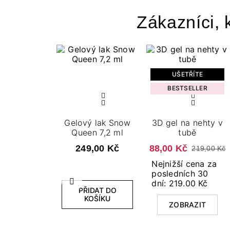
Zákazníci, k
UŠETŘÍTE
BESTSELLER
Gelový lak Snow
3D gel na nehty v
Queen 7,2 ml
tubě
249,00 Kč
88,00 Kč
219,00 Kč
Nejnižší cena za
posledních 30
dní: 219.00 Kč
Předchozí
PŘIDAT DO
KOŠÍKU
ZOBRAZIT