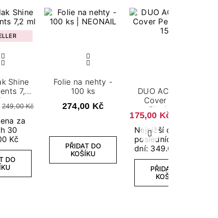
ELLER
ak Shine
Folie na nehty -
nts 7,2
100 ks
DUO ACRYLGEL
l
Cover Peach
274,00 Kč
249,00 Kč
Blush 15 g
175,00 Kč
349,00 Kč
cena za
ch 30
Nejnižší cena za
Další
00 Kč
posledních 30
PŘIDAT DO
dní: 349.00 Kč
KOŠÍKU
T DO
ÍKU
PŘIDAT DO
KOŠÍKU