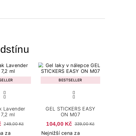
dstínu
SELLER
BESTSELLER
k Lavender
GEL STICKERS EASY
7,2 ml
ON M07
č
104,00 Kč
249,00 Kč
339,00 Kč
na za
Nejnižší cena za
N