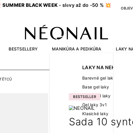

SUMMER BLACK WEEK
- slevy až do -50 % 💥
OBJEV
BESTSELLERY
MANIKÚRA A PEDIKÚRA
LAKY N
OUTLET
LAKY NA NEHTY
Barevné gel laky
ŠTĚTCŮ
Base gel laky
Finish gel laky
BESTSELLER
Gel laky 3v1
Klasické laky
Sada 10 synt