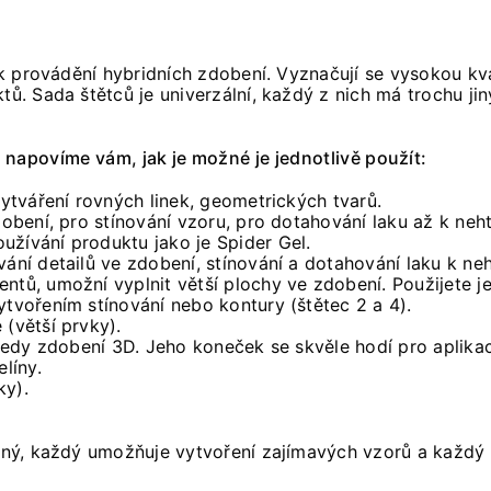
a k provádění hybridních zdobení. Vyznačují se vysokou kva
tů. Sada štětců je univerzální, každý z nich má trochu jin
e napovíme vám, jak je možné je jednotlivě použít:
vytváření rovných linek, geometrických tvarů.
zdobení, pro stínování vzoru, pro dotahování laku až k n
užívání produktu jako je Spider Gel.
vání detailů ve zdobení, stínování a dotahování laku k n
ntů, umožní vyplnit větší plochy ve zdobení. Použijete je
ytvořením stínování nebo kontury (štětec 2 a 4).
 (větší prvky).
, tedy zdobení 3D. Jeho koneček se skvěle hodí pro aplika
líny.
ky).
jiný, každý umožňuje vytvoření zajímavých vzorů a každý 