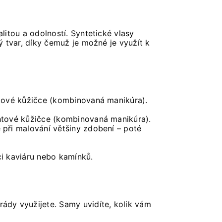
litou a odolností. Syntetické vlasy
ý tvar, díky čemuž je možné je využít k
ehtové kůžičce (kombinovaná manikúra).
ehtové kůžičce (kombinovaná manikúra).
 při malování většiny zdobení – poté
ci kaviáru nebo kamínků.
rády využijete. Samy uvidíte, kolik vám