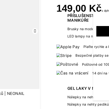
149,00 Kč
s dp
PŘÍSLUŠENSTVÍ K
MANIKÚŘE
Brusky na modeláž neht
Další
LED lampy na nehty
Plaťte rychle 
Bezpečné platby se 
Poštovné od 10
14 dní na 
GEL LAKY V NÁLEPC
Nálepky na nehty manik
Nálepky na nehty pedikú