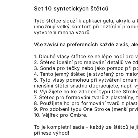
Set 10 syntetických štětců
Tyto štětce slouží k aplikaci gelu, akrylu 
umožňují velký komfort při roztírání produk
vytvoření mnoha vzorů.
Vše závisí na preferencích každé z vás, al
1. Dlouhé vlasy štětce se nejlépe hodí pro 
2. Štětec ideální pro malování detailů ve 
3. Sonda pro tečky nebo jako pomoc při po
4. Tento jemný štětec je stvořený pro malo
5. Tyto vlasy pomohou při vytváření orname
menšími štětci snadno dopracujete, např. v
6. Využijete ho ke zdobení typu One Stroke
7. Štětec pro formování tvarů z plastelíny
8. Použijete ho pro formování tvarů z plaste
9. Pro zdobení typu One Stroke (menší prv
10. Vějířek pro Ombre.
To je kompletní sada – každý ze štětců je 
přinese výhod!