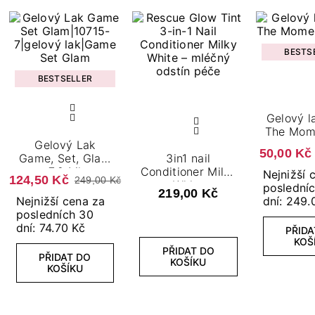
BESTS
BESTSELLER
Gelový l
The Mome
Gelový Lak
m
50,00 Kč
Game, Set, Glam
3in1 nail
7,2 Ml
Conditioner​ Milky
Nejnižší 
124,50 Kč
249,00 Kč
White
poslední
219,00 Kč
Nejnižší cena za
dní: 249.
posledních 30
dní: 74.70 Kč
PŘIDA
KOŠ
PŘIDAT DO
PŘIDAT DO
KOŠÍKU
KOŠÍKU