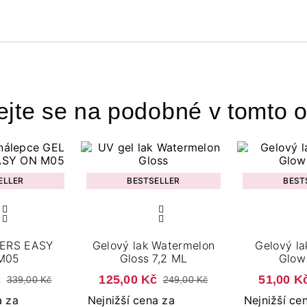
ejte se na podobné v tomto o
ELLER
BESTSELLER
BEST
KERS EASY
Gelový lak Watermelon
Gelový la
M05
Gloss 7,2 ML
Glow 
č
125,00 Kč
51,00 K
339,00 Kč
249,00 Kč
a za
Nejnižší cena za
Nejnižší ce