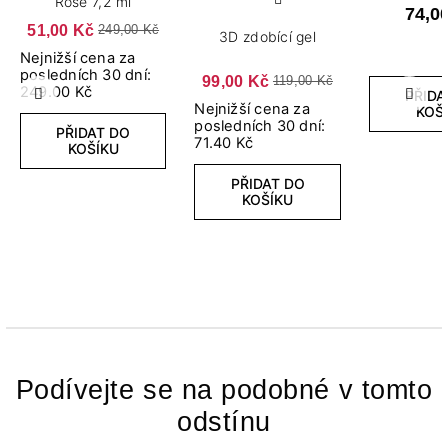
Rose 7,2 ml
74,0
51,00 Kč
249,00 Kč
3D zdobící gel
Nejnižší cena za
posledních 30 dní:
99,00 Kč
119,00 Kč
249.00 Kč
PŘIDA
Předchozí
Další
Nejnižší cena za
KOŠ
posledních 30 dní:
PŘIDAT DO
71.40 Kč
KOŠÍKU
PŘIDAT DO
KOŠÍKU
Podívejte se na podobné v tomto
odstínu