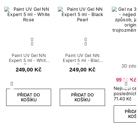
Paint UV Gel NN
Paint UV Gel NN
Expert 5 ml - White
Expert 5 ml - Black
Rose
Pearl
3D zdob
249,00 Kč
249,00 Kč
99,00 Kč
Předchozí
Další
Nejnižší c
posledních
PŘIDAT DO
PŘIDAT DO
71.40 Kč
KOŠÍKU
KOŠÍKU
PŘIDA
KOŠ