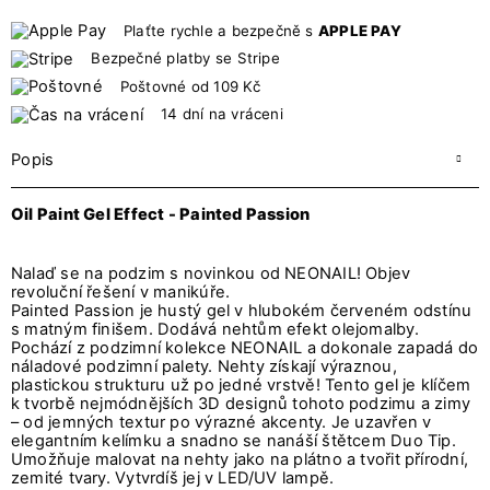
Plaťte rychle a bezpečně s
APPLE PAY
Bezpečné platby se Stripe
Poštovné od 109 Kč
14 dní na vráceni
Popis
Oil Paint Gel Effect - Painted Passion
Nalaď se na podzim s novinkou od NEONAIL! Objev
revoluční řešení v manikúře.
Painted Passion je hustý gel v hlubokém červeném odstínu
s matným finišem. Dodává nehtům efekt olejomalby.
Pochází z podzimní kolekce NEONAIL a dokonale zapadá do
náladové podzimní palety. Nehty získají výraznou,
plastickou strukturu už po jedné vrstvě! Tento gel je klíčem
k tvorbě nejmódnějších 3D designů tohoto podzimu a zimy
– od jemných textur po výrazné akcenty. Je uzavřen v
elegantním kelímku a snadno se nanáší štětcem Duo Tip.
Umožňuje malovat na nehty jako na plátno a tvořit přírodní,
zemité tvary. Vytvrdíš jej v LED/UV lampě.