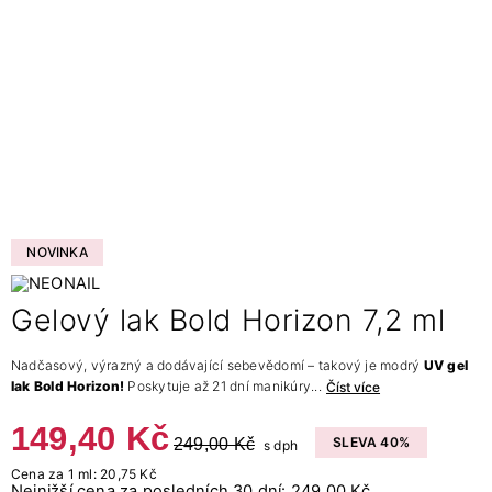
NOVINKA
Gelový lak Bold Horizon 7,2 ml
Nadčasový, výrazný a dodávající sebevědomí – takový je modrý
UV gel
lak Bold Horizon!
Poskytuje až 21 dní manikúry...
Číst více
149,40 Kč
249,00 Kč
SLEVA 40%
s dph
Cena za 1 ml: 20,75 Kč
Nejnižší cena za posledních 30 dní: 249.00 Kč