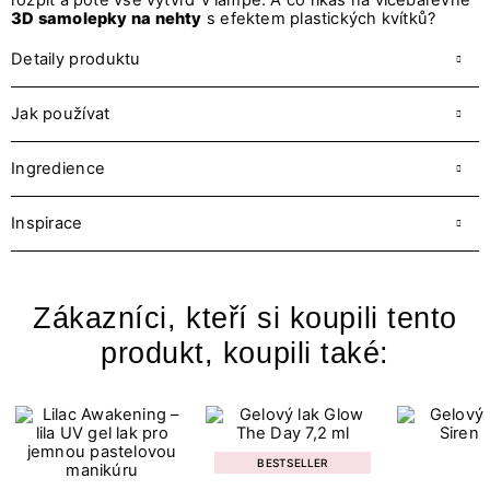
rozpít a poté vše vytvrď v lampě. A co říkáš na vícebarevné
3D samolepky na nehty
s efektem plastických kvítků?
Detaily produktu
Jak používat
Ingredience
Inspirace
Zákazníci, kteří si koupili tento
produkt, koupili také:
BESTSELLER