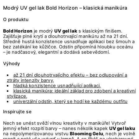
Modrý UV gel lak Bold Horizon – klasická manikúra
O produktu
Bold Horizon
je modrý
UV gel lak
s klasickým finišem.
Zajišťuje plné krytí a dlouhotrvající manikúru až na 21 dní.
Středně hustá konzistence usnadňuje aplikaci bez šmouh a
bez zatékání ke kůžičce. Odstín připomíná hloubku oceánu
– je nadčasový, elegantní a dodává sebevědomí.
Výhody
až 21 dní dlouhotrvajícího efektu – bez odlupování a
ztráty intenzity barvy,
hladká konzistence usnadňující aplikaci,
klasická manikúra: ideální základ pro zdobení a kreativní
stylizace,
univerzální odstín, který se hodí ke každému outfitu
Inspirujte se
Nech se unést svěží vlnou kreativity v manikúře! Vytvoř
jemný efekt rozpití barvy – nanes několik kapek
UV gel laku
na nepolymerizovanou vrstvu
Blooming Gelu
, nech je volně