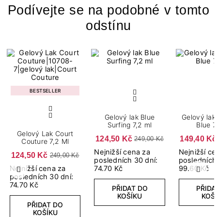
Podívejte se na podobné v tomto
odstínu
BESTSELLER
Gelový lak Blue
Gelový lak
Surfing 7,2 ml
Blue 7
Gelový Lak Court
124,50 Kč
149,40 Kč
249,00 Kč
Couture 7,2 Ml
Nejnižší cena za
Nejnižší c
124,50 Kč
249,00 Kč
posledních 30 dní:
posledních
Nejnižší cena za
74.70 Kč
99.60 Kč
Předchozí
Další
posledních 30 dní:
74.70 Kč
PŘIDAT DO
PŘIDA
KOŠÍKU
KOŠ
PŘIDAT DO
KOŠÍKU