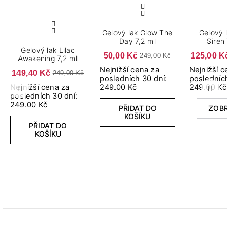
Gelový lak Glow The
Gelový l
Day 7,2 ml
Siren​ 
Gelový lak Lilac
50,00 Kč
125,00 Kč
249,00 Kč
Awakening 7,2 ml
Nejnižší cena za
Nejnižší c
149,40 Kč
249,00 Kč
posledních 30 dní:
posledních
Nejnižší cena za
249.00 Kč
249.00 Kč
Předchozí
Další
posledních 30 dní:
249.00 Kč
PŘIDAT DO
ZOBR
KOŠÍKU
PŘIDAT DO
KOŠÍKU